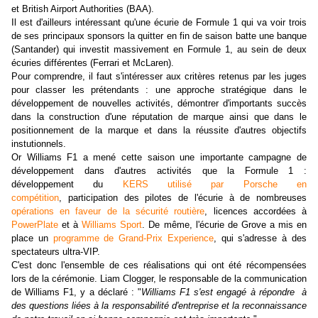
et British Airport Authorities (BAA).
Il est d'ailleurs intéressant qu'une écurie de Formule 1 qui va voir trois
de ses principaux sponsors la quitter en fin de saison batte une banque
(Santander) qui investit massivement en Formule 1, au sein de deux
écuries différentes (Ferrari et McLaren).
Pour comprendre, il faut s'intéresser aux critères retenus par les juges
pour classer les prétendants : une approche stratégique dans le
développement de nouvelles activités, démontrer d'importants succès
dans la construction d'une réputation de marque ainsi que dans le
positionnement de la marque et dans la réussite d'autres objectifs
instutionnels.
Or Williams F1 a mené cette saison une importante campagne de
développement dans d'autres activités que la Formule 1 :
développement du
KERS utilisé par Porsche en
compétition
, participation des pilotes de l'écurie à de nombreuses
opérations en faveur de la sécurité routière
, licences accordées à
PowerPlate
et à
Williams Sport
. De même, l'écurie de Grove a mis en
place un
programme de Grand-Prix Experience
, qui s'adresse à des
spectateurs ultra-VIP.
C'est donc l'ensemble de ces réalisations qui ont été récompensées
lors de la cérémonie. Liam Clogger, le responsable de la communication
de Williams F1, y a déclaré : "
Williams F1 s'est engagé à répondre à
des questions liées à la responsabilité d'entreprise et la reconnaissance