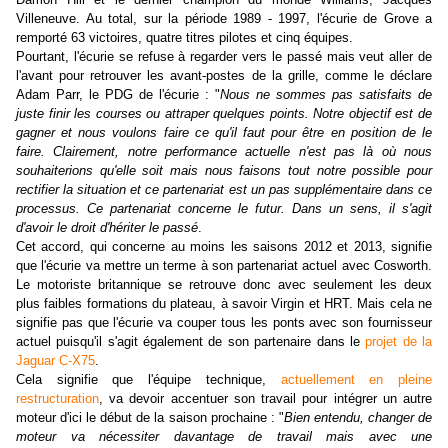
Villeneuve. Au total, sur la période 1989 - 1997, l'écurie de Grove a
remporté 63 victoires, quatre titres pilotes et cinq équipes.
Pourtant, l'écurie se refuse à regarder vers le passé mais veut aller de
l'avant pour retrouver les avant-postes de la grille, comme le déclare
Adam Parr, le PDG de l'écurie : "
Nous ne sommes pas satisfaits de
juste finir les courses ou attraper quelques points. Notre objectif est de
gagner et nous voulons faire ce qu'il faut pour être en position de le
faire. Clairement, notre performance actuelle n'est pas là où nous
souhaiterions qu'elle soit mais nous faisons tout notre possible pour
rectifier la situation et ce partenariat est un pas supplémentaire dans ce
processus. Ce partenariat concerne le futur. Dans un sens, il s'agit
d'avoir le droit d'hériter le passé
.
Cet accord, qui concerne au moins les saisons 2012 et 2013, signifie
que l'écurie va mettre un terme à son partenariat actuel avec Cosworth.
Le motoriste britannique se retrouve donc avec seulement les deux
plus faibles formations du plateau, à savoir Virgin et HRT. Mais cela ne
signifie pas que l'écurie va couper tous les ponts avec son fournisseur
actuel puisqu'il s'agit également de son partenaire dans le
projet de la
Jaguar C-X75
.
Cela signifie que l'équipe technique,
actuellement en pleine
restructuration
, va devoir accentuer son travail pour intégrer un autre
moteur d'ici le début de la saison prochaine : "
Bien entendu, changer de
moteur va nécessiter davantage de travail mais avec une