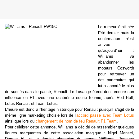
La rumeur était née
l'été dernier mais la
confirmation n'est
arrivée
qu'aujourd'hui :
Williams va
abandonner les
moteurs Cosworth
pour retrouver un
des partenaires qui
lui a apporté le plus
de succès dans le passé, Renault. Le Losange étend donc encore son
influence en F1 avec une quatrième écurie fournie, après Red Bull,
Lotus Renault et Team Lotus.
L'heure est donc à l'héritage historique pour Renault puisqu'il s'agit de la
même ligne marketing choisie lors de l'
accord passé avec Team Lotus
ainsi que lors du
changement de nom de feu Renault F1 Team
.
Pour célébrer cette annonce, Williams a décidé de rassembler quelques
figures marquantes de cette association magique : Nigel Mansel,
Damon Hill et le dernier champion du monde Williams, Jacques