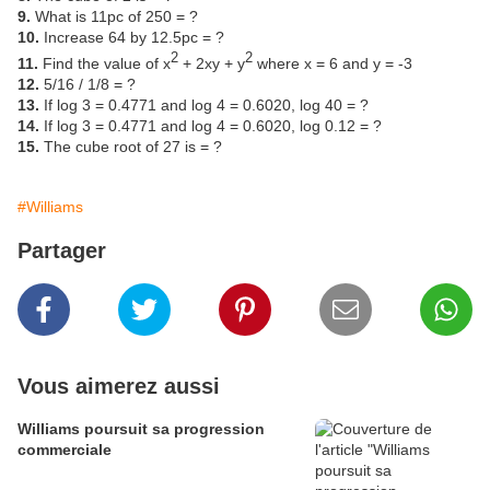
9.
What is 11pc of 250 = ?
10.
Increase 64 by 12.5pc = ?
2
2
11.
Find the value of x
+ 2xy + y
where x = 6 and y = -3
12.
5/16 / 1/8 = ?
13.
If log 3 = 0.4771 and log 4 = 0.6020, log 40 = ?
14.
If log 3 = 0.4771 and log 4 = 0.6020, log 0.12 = ?
15.
The cube root of 27 is = ?
#Williams
Partager
Vous aimerez aussi
Williams poursuit sa progression
commerciale