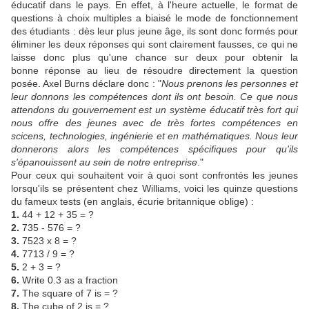
éducatif dans le pays. En effet, à l'heure actuelle, le format de
questions à choix multiples a biaisé le mode de fonctionnement
des étudiants : dès leur plus jeune âge, ils sont donc formés pour
éliminer les deux réponses qui sont clairement fausses, ce qui ne
laisse donc plus qu'une chance sur deux pour obtenir la
bonne réponse au lieu de résoudre directement la question
posée. Axel Burns déclare donc : "
Nous prenons les personnes et
leur donnons les compétences dont ils ont besoin. Ce que nous
attendons du gouvernement est un système éducatif très fort qui
nous offre des jeunes avec de très fortes compétences en
scicens, technologies, ingénierie et en mathématiques. Nous leur
donnerons alors les compétences spécifiques pour qu'ils
s'épanouissent au sein de notre entreprise
."
Pour ceux qui souhaitent voir à quoi sont confrontés les jeunes
lorsqu'ils se présentent chez Williams, voici les quinze questions
du fameux tests (en anglais, écurie britannique oblige) :
1.
44 + 12 + 35 = ?
2.
735 - 576 = ?
3.
7523 x 8 = ?
4.
7713 / 9 = ?
5.
2 + 3 = ?
6.
Write 0.3 as a fraction
7.
The square of 7 is = ?
8.
The cube of 2 is = ?