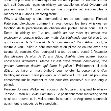
qu'il soit écossais, pays du whisky par excellence, n'est évidemment
pas un hasard. Ni que cette gamme complète ait été dévoilée à
l'occasion du Grand-Prix d'Angleterre.
Whyte & Mackay a ainsi demandé à un de ses experts, Richard
Paterson, d'expliquer comment il avait conçu les trois whiskies en
fonction de la personnalié de chacun des pilotes. Ainsi pour Paul di
Resta, le whisky est "
un peu timide au nez mais qui cache une
explosion en bouche grâce aux malts des Highlands que j'ai utilisé, ce
qui lui donne de la force et de la consistence
." Pour Adrian Sutil, le
maitre a voulu allier le côté méticuleux du pilote de course avec ses
talents de pianiste. C'est pourquoi il a tout de suite pensé à "
associer
des whiskies de plus de 25 ans d'âge, distillés dans quatre régions
écossaises différentes. Même s'il est d'une grande complexité, une
grande harmonie domine qui flatte le palais.
"
Evidemment, il était
délicat de faire un malt élaboré pour refleter la personnalité d'un
flamboyant italien. C'est pourquoi le Vitantonio Liuzzi est fait pour être
consommé sur le moment et non pour être conservé sur une longue
période.
Puisque Johnnie Walker est sponsor de McLaren, à quand le whisky
Jenson Button ou Lewis Hamilton ? Le positionnement marketing serait
ainsi tout trouver et la McLarenmania actuelle en Angleterre assurerait
quasiment le succès de tels produits.