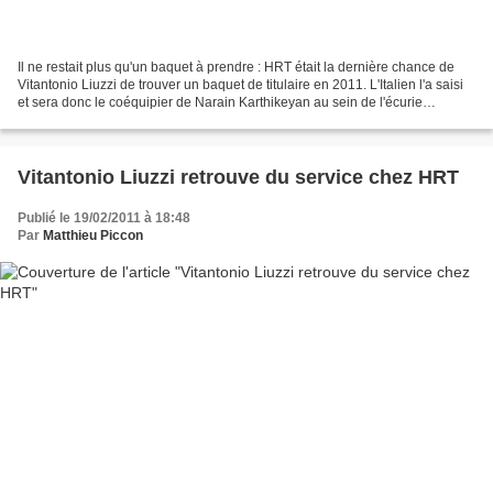
Il ne restait plus qu'un baquet à prendre : HRT était la dernière chance de
Vitantonio Liuzzi de trouver un baquet de titulaire en 2011. L'Italien l'a saisi
et sera donc le coéquipier de Narain Karthikeyan au sein de l'écurie
espagnole. Mais on peut que...
Vitantonio Liuzzi retrouve du service chez HRT
Publié le 19/02/2011 à 18:48
Par
Matthieu Piccon