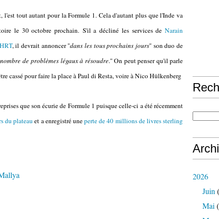
 l'est tout autant pour la Formule 1. Cela d'autant plus que l'Inde va
toire le 30 octobre prochain.
S'il a décliné les services de
Narain
d'HRT
, il devrait annoncer "
dans les tous prochains jours
" son duo de
in nombre de problèmes légaux à résoudre
." On peut penser qu'il parle
tre cassé pour faire la place à Paul di Resta, voire à Nico Hülkenberg
Rech
reprises que son écurie de Formule 1 puisque celle-ci a été récemment
rs du plateau
et a enregistré une
perte de 40 millions de livres sterling
Arch
Mallya
2026
Juin
(
Mai
(