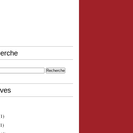
erche
ives
1)
1)