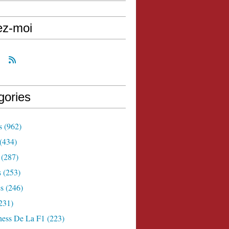
ez-moi
gories
s
(962)
(434)
(287)
s
(253)
s
(246)
231)
ness De La F1
(223)