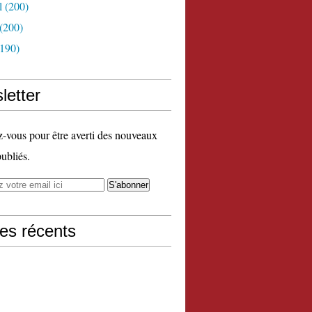
l
(200)
(200)
190)
letter
vous pour être averti des nouveaux
publiés.
les récents