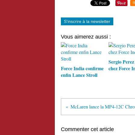
R
S'inscrire à la newsletter
Vous aimerez aussi :
Sergio Perez 
Force India confirme
chez Force I
enfin Lance Stroll
Commenter cet article