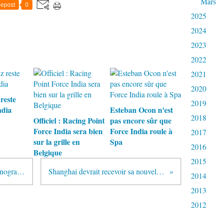
Mars
epost
0
2025
2024
2023
2022
2021
2020
reste
2019
ndia
Esteban Ocon n'est
2018
Officiel : Racing Point
pas encore sûr que
Force India sera bien
Force India roule à
2017
sur la grille en
Spa
2016
Belgique
2015
McLaren lance la MP4-12C Chronograph avec Tag Heuer
Shanghai devrait recevoir sa nouvelle licence en mars
2014
2013
2012