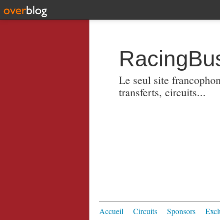
RacingBus
Le seul site francopho
transferts, circuits...
Accueil
Circuits
Sponsors
Excl