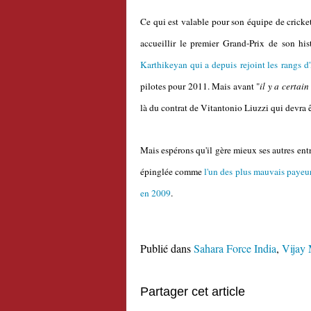
Ce qui est valable pour son équipe de cricket,
accueillir le premier Grand-Prix de son his
Karthikeyan qui a depuis rejoint les rangs 
pilotes pour 2011. Mais avant "
il y a certa
là du contrat de Vitantonio Liuzzi qui devra ê
Mais espérons qu'il gère mieux ses autres ent
épinglée comme
l'un des plus mauvais payeu
en 2009
.
Publié dans
Sahara Force India
,
Vijay 
Partager cet article