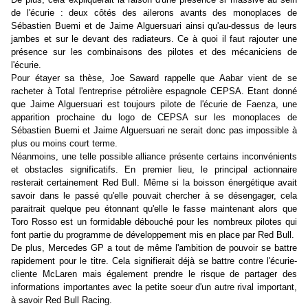
de l'écurie :
deux côtés des ailerons avants des monoplaces de
Sébastien Buemi et de Jaime Alguersuari ainsi qu'au-dessus de leurs
jambes et sur le devant des radiateurs. Ce à quoi il faut rajouter une
présence sur les combinaisons des pilotes et des mécaniciens de
l'écurie.
Pour étayer sa thèse, Joe Saward rappelle que Aabar vient de se
racheter à Total l'entreprise pétrolière espagnole CEPSA. Etant donné
que Jaime Alguersuari est toujours pilote de l'écurie de Faenza, une
apparition prochaine du logo de CEPSA sur les monoplaces de
Sébastien Buemi et Jaime Alguersuari ne serait donc pas impossible à
plus ou moins court terme.
Néanmoins, une telle possible alliance présente certains inconvénients
et obstacles significatifs. En premier lieu, le principal actionnaire
resterait certainement Red Bull. Même si la boisson énergétique avait
savoir dans le passé qu'elle pouvait chercher à se désengager, cela
paraitrait quelque peu étonnant qu'elle le fasse maintenant alors que
Toro Rosso est un formidable débouché pour les nombreux pilotes qui
font partie du programme de développement mis en place par Red Bull.
De plus, Mercedes GP a tout de même l'ambition de pouvoir se battre
rapidement pour le titre. Cela signifierait déjà se battre contre l'écurie-
cliente McLaren mais également prendre le risque de partager des
informations importantes avec la petite soeur d'un autre rival important,
à savoir Red Bull Racing.