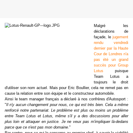
Malgré les
déclarations de
façade, le
jugement
rendu vendredi
dernier par la Haute
Cour de Londres n'a
pas été un grand
succès pour Group
Lotus
puisque
Team Lotus a
toujours le droit
d'utiliser son nom actuel. Mais pour Eric Boullier, cela ne remet pas en
cause la relation entre son équipe et le constructeur automobile.
Ainsi le team manager français a déclaré à nos confrères d'Autosport :
"
Il n'y aucun changement pour nous, ce qui est très bien. Cela a même
renforcé notre partenariat. Le problème est plus ou moins un problème
entre Team Lotus et Lotus, même s'il y a des discussions pour aller
plus loin et attaquer en justice. Je ne veux pas m'impliquer là-dedans
parce que ce n'est pas mon domaine
."
Par contre, pour ce qui le concerne au premier chef, à savoir la viabilité