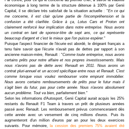
économique à long terme de la structure détenue à 100% par Genii
Capital, il se déclare très satisfait de la situation actuelle : "
En ce qui
me concerne, il est clair qu'une partie de l'incompréhension et la
confusion a été clarifiée. Grâce à ça, Lotus Cars et Proton ont
clairement renforcé leur implication dans notre entreprise. Nous avons
un contrat en tant de sponsor-titre de sept ans, ce qui représente
beaucoup d'argent et c'est le mieux que l'on puisse espérer.
"
Puisque l'aspect financier de l'écurie est abordé, le dirigeant français a
tenu faire savoir que l'écurie n'avait pas de dettes par rapport à son
ancienne maison-mère, Renault : "
Comme toute entreprise, nous avons
certains prêts pour notre affaire et nos propres investissements. Mais
nous n'avons pas de dette avec Renault en 2011. Nous avons un
contrat pluri-annuel et un accord spécifique entre nous et Renault. C'est
comme lorsque vous voulez rembourser votre emprunt immobilier.
Nous avons certains remboursements de prêts pour le futur mais il
s'agit bien du futur, pas pour cette année. Nous n'avons absolument
aucun problème. Tout va bien, parfaitement bien
."
Selon les informations d'Autosport, Genii Capital aurait acquis les 25%
restants du Renault F1 Team à travers un prêt de plusieurs années
passé avec Renault. Les remboursement prévus commenceraient dès
cette année avec un versement de cinq millions d'euros. Puis ils
augmenteront d'un million d'euros par an pour les deux exercices
suivants. Pour mémoire,
la cession des premiers 75% avaient été