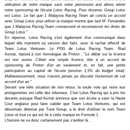
utilisation de notre marque sans notre permission and allons retirer
notre sponsoring de l'écurie Lotus Racing.
Pour résumer, Group Lotus
est Lotus. Le fait que 1 Malaysia Racing Team ait conclu un accord
avec Group Lotus pour utiliser la marque montre que tant M. Fernandes
que 1 Malaysia Racing Team connaissent et reconnaisset les droits de
Group Lotus.
"
En réponse, Lotus Racing s'est également d'un communiqué dans
lequel elle maintient sa version des faits, avec le rachat effectif de
Team Lotus Ventures. Le PDG de Lotus Racing Team, Riad
Asmat, répond à son homologue de Proton : "
Le débat sur la licence
est non avenu. C'était une simple licence, liée à un accord de
sponsoring de Proton d'un an seulement et, en fait, une petite
participation au capital de l'écurie (environ 1,5% du budget total).
Malheureusement, nous n'avons jamais pu discuter l'extension de cet
accord d'un an
."
Devant une telle situation de non retour, la seule voie qui reste aux
protagonistes est celle des tribunaux. C'est Lotus Racing qui a pris les
devants puisque Riad Asmat annonce que son écurie a saisi la Haute
Cour anglaise pour faire valider que Team Lotus Ventures, qui est
désormais détenue par Tune Group, a le droit d'utiliser le nom Team
Lotus et tout ce qui est lié à cette marque en Formule 1.
L'histoire ne va donc certainement pas s'arrêter là...