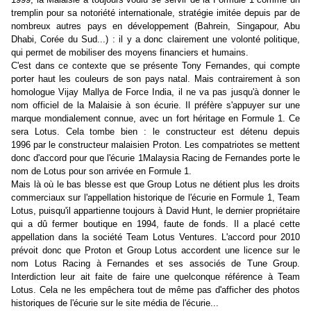
tremplin pour sa notoriété internationale, stratégie imitée depuis par de
nombreux autres pays en développement (Bahrein, Singapour, Abu
Dhabi, Corée du Sud...) : il y a donc clairement une volonté politique,
qui permet de mobiliser des moyens financiers et humains.
C'est dans ce contexte que se présente Tony Fernandes, qui compte
porter haut les couleurs de son pays natal. Mais contrairement à son
homologue Vijay Mallya de Force India, il ne va pas jusqu'à donner le
nom officiel de la Malaisie à son écurie. Il préfère s'appuyer sur une
marque mondialement connue, avec un fort héritage en Formule 1. Ce
sera Lotus. Cela tombe bien : le constructeur est détenu depuis
1996 par le constructeur malaisien Proton. Les compatriotes se mettent
donc d'accord pour que l'écurie 1Malaysia Racing de Fernandes porte le
nom de Lotus pour son arrivée en Formule 1.
Mais là où le bas blesse est que Group Lotus ne détient plus les droits
commerciaux sur l'appellation historique de l'écurie en Formule 1, Team
Lotus, puisqu'il appartienne toujours à David Hunt, le dernier propriétaire
qui a dû fermer boutique en 1994, faute de fonds. Il a placé cette
appellation dans la société Team Lotus Ventures. L'accord pour 2010
prévoit donc que Proton et Group Lotus accordent une licence sur le
nom Lotus Racing à Fernandes et ses associés de Tune Group.
Interdiction leur ait faite de faire une quelconque référence à Team
Lotus. Cela ne les empêchera tout de même pas d'afficher des photos
historiques de l'écurie sur le site média de l'écurie...