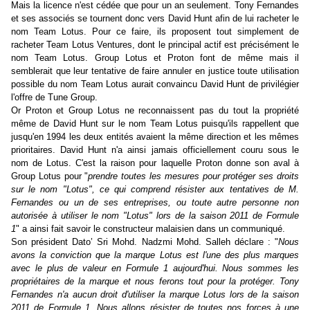
Mais la licence n'est cédée que pour un an seulement. Tony Fernandes
et ses associés se tournent donc vers David Hunt afin de lui racheter le
nom Team Lotus. Pour ce faire, ils proposent tout simplement de
racheter Team Lotus Ventures, dont le principal actif est précisément le
nom Team Lotus. Group Lotus et Proton font de même mais il
semblerait que leur tentative de faire annuler en justice toute utilisation
possible du nom Team Lotus aurait convaincu David Hunt de privilégier
l'offre de Tune Group.
Or Proton et Group Lotus ne reconnaissent pas du tout la propriété
même de David Hunt sur le nom Team Lotus puisqu'ils rappellent que
jusqu'en 1994 les deux entités avaient la même direction et les mêmes
prioritaires. David Hunt n'a ainsi jamais officiellement couru sous le
nom de Lotus. C'est la raison pour laquelle Proton donne son aval à
Group Lotus pour "
prendre toutes les mesures pour protéger ses droits
sur le nom "Lotus", ce qui comprend résister aux tentatives de M.
Fernandes ou un de ses entreprises, ou toute autre personne non
autorisée à utiliser le nom "Lotus" lors de la saison 2011 de Formule
1
" a ainsi fait savoir le constructeur malaisien dans un communiqué.
Son président Dato’ Sri Mohd. Nadzmi Mohd. Salleh déclare : "
Nous
avons la conviction que la marque Lotus est l'une des plus marques
avec le plus de valeur en Formule 1 aujourd'hui. Nous sommes les
propriétaires de la marque et nous ferons tout pour la protéger. Tony
Fernandes n'a aucun droit d'utiliser la marque Lotus lors de la saison
2011 de Formule 1. Nous allons résister de toutes nos forces à une