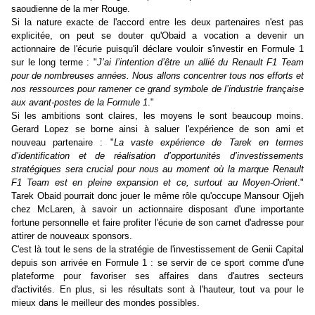
saoudienne de la mer Rouge.
Si la nature exacte de l'accord entre les deux partenaires n'est pas
explicitée, on peut se douter qu'Obaid a vocation a devenir un
actionnaire de l'écurie puisqu'il déclare vouloir s'investir en Formule 1
sur le long terme : "
J’ai l’intention d’être un allié du Renault F1 Team
pour de nombreuses années. Nous allons concentrer tous nos efforts et
nos ressources pour ramener ce grand symbole de l’industrie française
aux avant-postes de la Formule 1
."
Si les ambitions sont claires, les moyens le sont beaucoup moins.
Gerard Lopez se borne ainsi à saluer l'expérience de son ami et
nouveau partenaire : "
La vaste expérience de Tarek en termes
d’identification et de réalisation d’opportunités d’investissements
stratégiques sera crucial pour nous au moment où la marque Renault
F1 Team est en pleine expansion et ce, surtout au Moyen-Orient
."
Tarek Obaid pourrait donc jouer le même rôle qu'occupe Mansour Ojjeh
chez McLaren, à savoir un actionnaire disposant d'une importante
fortune personnelle et faire profiter l'écurie de son carnet d'adresse pour
attirer de nouveaux sponsors.
C'est là tout le sens de la stratégie de l'investissement de Genii Capital
depuis son arrivée en Formule 1 : se servir de ce sport comme d'une
plateforme pour favoriser ses affaires dans d'autres secteurs
d'activités. En plus, si les résultats sont à l'hauteur, tout va pour le
mieux dans le meilleur des mondes possibles.