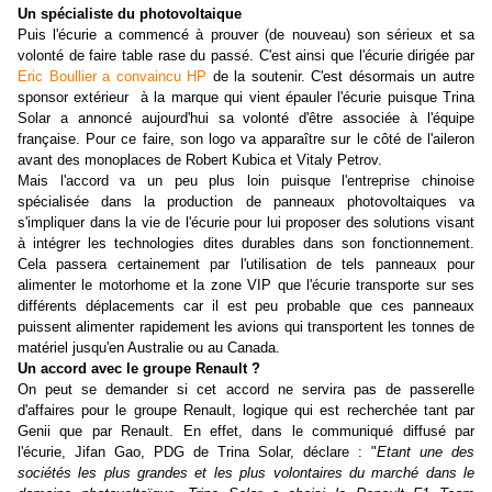
Un spécialiste du photovoltaique
Puis l'écurie a commencé à prouver (de nouveau) son sérieux et sa
volonté de faire table rase du passé. C'est ainsi que l'écurie dirigée par
Eric Boullier a convaincu HP
de la soutenir. C'est désormais un autre
sponsor extérieur à la marque qui vient épauler l'écurie puisque Trina
Solar a annoncé aujourd'hui sa volonté d'être associée à l'équipe
française. Pour ce faire, son logo va apparaître sur le côté de l'aileron
avant des monoplaces de Robert Kubica et Vitaly Petrov.
Mais l'accord va un peu plus loin puisque l'entreprise chinoise
spécialisée dans la production de panneaux photovoltaiques va
s'impliquer dans la vie de l'écurie pour lui proposer des solutions visant
à intégrer les technologies dites durables dans son fonctionnement.
Cela passera certainement par l'utilisation de tels panneaux pour
alimenter le motorhome et la zone VIP que l'écurie transporte sur ses
différents déplacements car il est peu probable que ces panneaux
puissent alimenter rapidement les avions qui transportent les tonnes de
matériel jusqu'en Australie ou au Canada.
Un accord avec le groupe Renault ?
On peut se demander si cet accord ne servira pas de passerelle
d'affaires pour le groupe Renault, logique qui est recherchée tant par
Genii que par Renault. En effet, dans le communiqué diffusé par
l'écurie, Jifan Gao, PDG de Trina Solar, déclare : "
Etant une des
sociétés les plus grandes et les plus volontaires du marché dans le