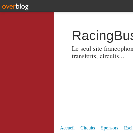
RacingBus
Le seul site francopho
transferts, circuits...
Accueil
Circuits
Sponsors
Excl