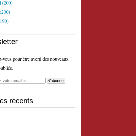
l
(200)
(200)
190)
letter
vous pour être averti des nouveaux
publiés.
les récents