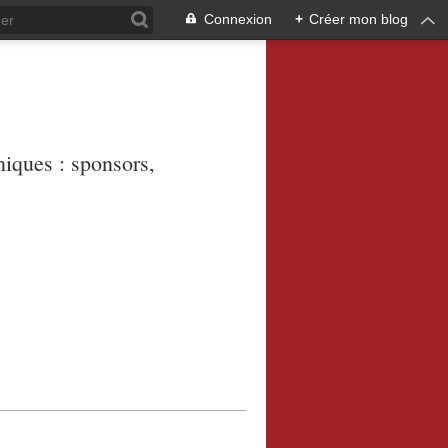
Connexion
+
Créer mon blog
niques : sponsors,