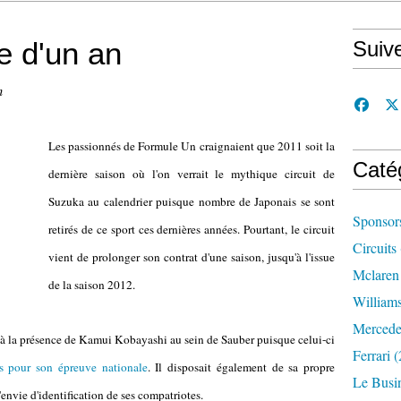
e d'un an
Suiv
n
Les passionnés de Formule Un craignaient que 2011 soit la
Caté
dernière saison où l'on verrait le mythique circuit de
Suzuka au calendrier puisque nombre de Japonais se sont
Sponsor
retirés de ce sport ces dernières années. Pourtant, le circuit
Circuits
vient de prolonger son contrat d'une saison, jusqu'à l'issue
Mclaren
de la saison 2012.
William
Mercede
e à la présence de Kamui Kobayashi au sein de Sauber puisque celui-ci
Ferrari
(
s pour son épreuve nationale
. Il disposait également de sa propre
Le Busi
'envie d'identification de ses compatriotes.