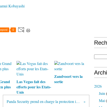
amui Kobayashi
epost
0
Rech
Arch
Zandvoort vers la
 Grand
Las Vegas fait des
sortie
2026
en plus
efforts pour les Etats-
Unis
Juin
(
Mai
(
Panda Security prend en charge la protection informatique d'HRT