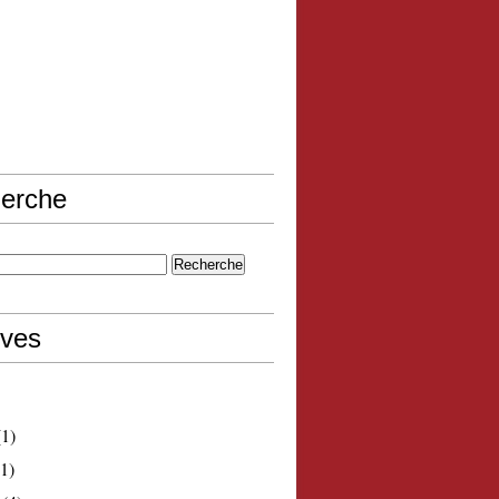
erche
ives
1)
1)