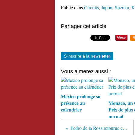
Publié dans
Circuits
,
Japon
,
Suzuka
,
K
Partager cet article
R
S'inscrire à la newsletter
Vous aimerez aussi :
Mexico prolonge sa
présence au
Monaco, un
calendrier
Prix de plus 
normal
Pedro de la Rosa retourne chez McLaren