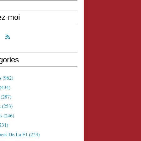
ez-moi
gories
s
(962)
(434)
(287)
s
(253)
s
(246)
231)
ness De La F1
(223)