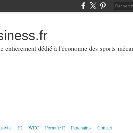
iness.fr
ne entièrement dédié à l'économie des sports méca
usivité
F2
WEC
Formule E
Partenaires
Contact