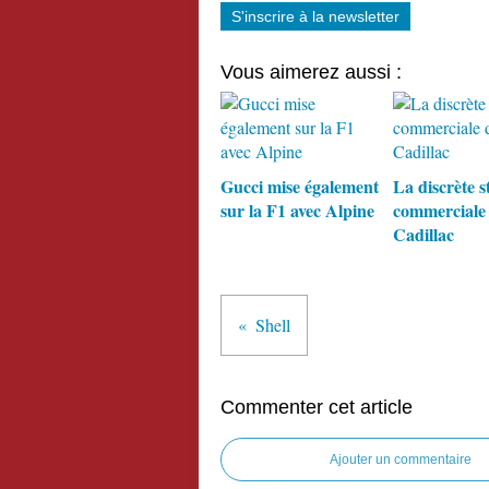
S'inscrire à la newsletter
Vous aimerez aussi :
Gucci mise également
La discrète s
sur la F1 avec Alpine
commerciale
Cadillac
Shell
Commenter cet article
Ajouter un commentaire