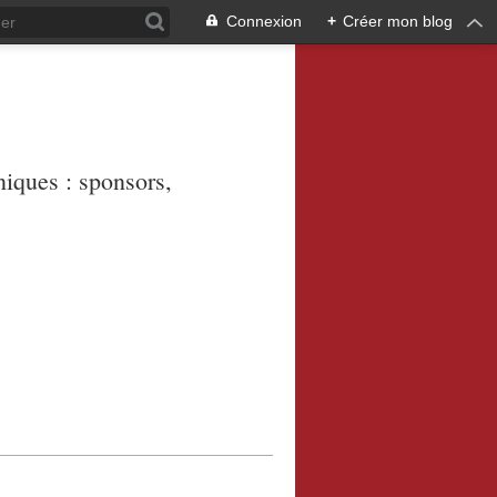
Connexion
+
Créer mon blog
niques : sponsors,