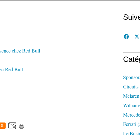
Suiv
ésence chez Red Bull
Caté
vec Red Bull
Sponsor
Circuits
Mclaren
William
Mercede
Ferrari
(
0
Le Busi