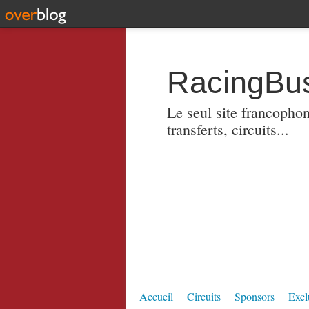
RacingBus
Le seul site francopho
transferts, circuits...
Accueil
Circuits
Sponsors
Excl