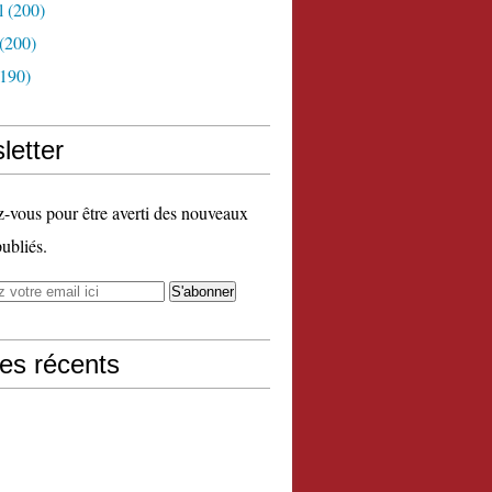
l
(200)
(200)
190)
letter
vous pour être averti des nouveaux
publiés.
les récents