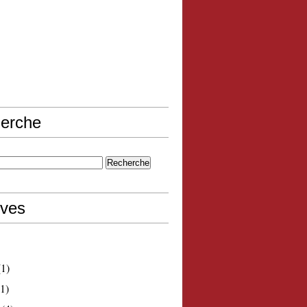
erche
ives
1)
1)