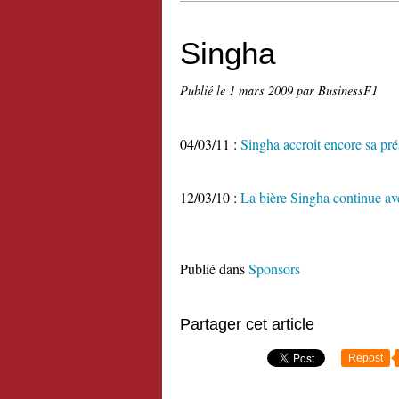
Singha
Publié le
1 mars 2009
par BusinessF1
04/03/11 :
Singha accroit encore sa pr
12/03/10 :
La bière Singha continue a
Publié dans
Sponsors
Partager cet article
Repost