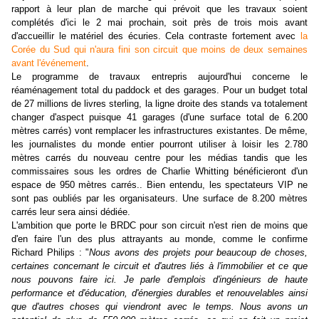
rapport à leur plan de marche qui prévoit que les travaux soient
complétés d'ici le 2 mai prochain, soit près de trois mois avant
d'accueillir le matériel des écuries. Cela contraste fortement avec
la
Corée du Sud qui n'aura fini son circuit que moins de deux semaines
avant l'événement
.
Le programme de travaux entrepris aujourd'hui concerne le
réaménagement total du paddock et des garages. Pour un budget total
de 27 millions de livres sterling, la ligne droite des stands va totalement
changer d'aspect puisque
41 garages (d'une surface total de 6.200
mètres carrés) vont remplacer les infrastructures existantes. De même,
les journalistes du monde entier pourront utiliser à loisir les 2.780
mètres carrés du nouveau centre pour les médias tandis que les
commissaires sous les ordres de Charlie Whitting bénéficieront d'un
espace de 950 mètres carrés.. Bien entendu, les spectateurs VIP ne
sont pas oubliés par les organisateurs. Une surface de 8.200 mètres
carrés leur sera ainsi dédiée.
L'ambition que porte le BRDC pour son circuit n'est rien de moins que
d'en faire l'un des plus attrayants au monde, comme le confirme
Richard Philips : "
Nous avons des projets pour beaucoup de choses,
certaines concernant le circuit et d'autres liés à l'immobilier et ce que
nous pouvons faire ici. Je parle d'emplois d'ingénieurs de haute
performance et d'éducation, d'énergies durables et renouvelables ainsi
que d'autres choses qui viendront avec le temps. Nous avons un