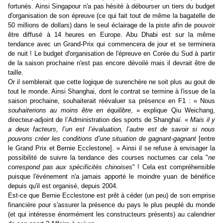
fortunés. Ainsi Singapour n'a pas hésité à débourser un tiers du budget
d'organisation de son épreuve (ce qui fait tout de même la bagatelle de
50 millions de dollars) dans le seul éclairage de la piste afin de pouvoir
être diffusé à 14 heures en Europe. Abu Dhabi est sur la même
tendance avec un Grand-Prix qui commencera de jour et se terminera
de nuit ! Le budget d'organisation de l'épreuve en Corée du Sud à partir
de la saison prochaine n'est pas encore dévoilé mais il devrait être de
taille.
Or il semblerait que cette logique de surenchère ne soit plus au gout de
tout le monde. Ainsi Shanghai, dont le contrat se termine à l'issue de la
saison prochaine, souhaiterait réévaluer sa présence en F1 : « Nous
souhaiterions au moins être en équilibre
, » explique Qiu Weichang,
directeur-adjoint de l’Administration des sports de Shanghaï. «
Mais il y
a deux facteurs, l’un est l’évaluation, l’autre est de savoir si nous
pouvons créer les conditions d’une situation de gagnant-gagnant
[entre
le Grand Prix et Bernie Ecclestone]. » Ainsi il se refuse à envisager la
possibilité de suivre la tendance des courses nocturnes car cela "
ne
correspond pas aux spécificités chinoises
" ! Cela est compréhensible
puisque l'événement n'a jamais apporté le moindre yuan de bénéfice
depuis qu'il est organisé, depuis 2004.
Est-ce que Bernie Ecclestone est prêt à céder (un peu) de son emprise
financière pour s'assurer la présence du pays le plus peuplé du monde
(et qui intéresse énormément les constructeurs présents) au calendrier