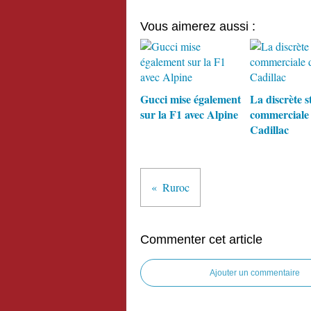
Vous aimerez aussi :
Gucci mise également
La discrète s
sur la F1 avec Alpine
commerciale
Cadillac
Ruroc
Commenter cet article
Ajouter un commentaire