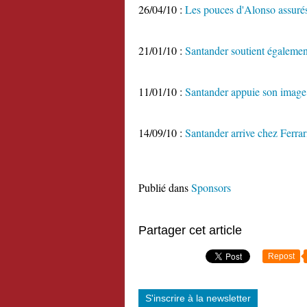
26/04/10 :
Les pouces d'Alonso assurés
21/01/10 :
Santander soutient égalemen
11/01/10 :
Santander appuie son image
14/09/10 :
Santander arrive chez Ferra
Publié dans
Sponsors
Partager cet article
Repost
S'inscrire à la newsletter