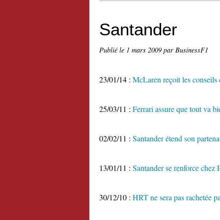
Santander
Publié le
1 mars 2009
par BusinessF1
23/01/14 :
McLaren reçoit les conseils
25/03/11 :
Ferrari assure que tout va b
02/02/11 :
Santander étend son parten
13/01/11 :
Santander se renforce chez F
30/12/10 :
HRT ne sera pas rachetée p