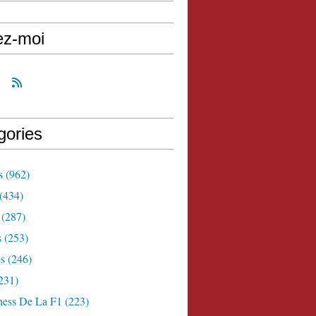
ez-moi
gories
s
(962)
(434)
(287)
s
(253)
s
(246)
231)
ness De La F1
(223)