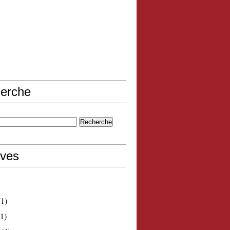
erche
ives
1)
1)