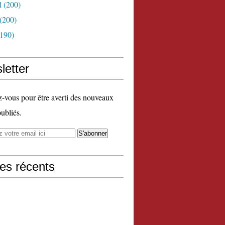
l
(200)
(200)
190)
letter
vous pour être averti des nouveaux
publiés.
les récents