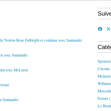
Suiv
 de Norton Rose Fulbright et continue avec Santander
Caté
ien avec Santander
Sponsor
Circuits
ariat avec McLaren
Mclaren
William
errari
Mercede
Ferrari
(
ar Santander
Le Busi