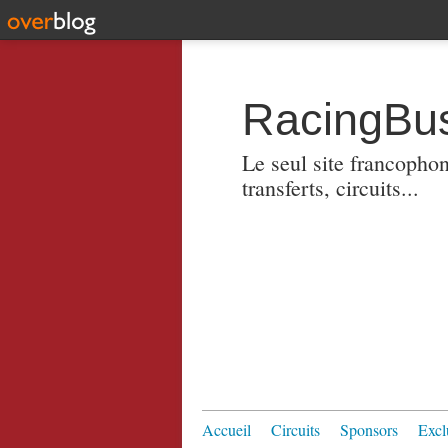
RacingBus
Le seul site francopho
transferts, circuits...
Accueil
Circuits
Sponsors
Excl