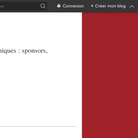
Connexion
+
Créer mon blog
niques : sponsors,