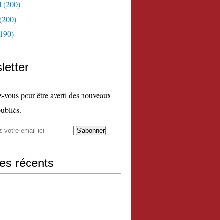
l
(200)
(200)
190)
letter
vous pour être averti des nouveaux
publiés.
les récents