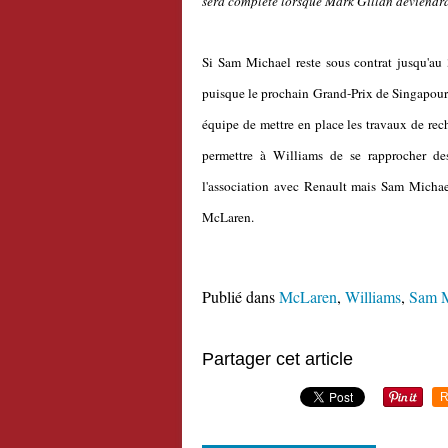
sera complète lorsque Mark Gillan deviendra 
Si Sam Michael reste sous contrat jusqu'au 
puisque le prochain Grand-Prix de Singapour 
équipe de mettre en place les travaux de rec
permettre à Williams de se rapprocher de
l'association avec Renault mais Sam Michae
McLaren.
Publié dans
McLaren
,
Williams
,
Sam M
Partager cet article
R