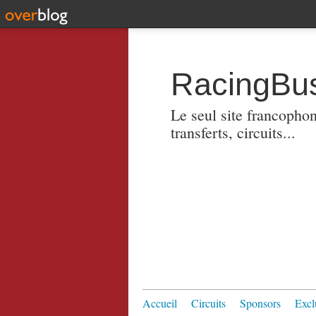
RacingBus
Le seul site francopho
transferts, circuits...
Accueil
Circuits
Sponsors
Excl