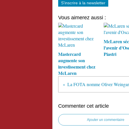
S'inscrire à la newsletter
Vous aimerez aussi :
McLaren séc
l'avenir d'Os
Mastercard
Piastri
augmente son
investissement chez
McLaren
Commenter cet article
Ajouter un commentaire