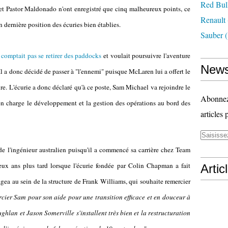
Red Bul
o et Pastor Maldonado n'ont enregistré que cinq malheureux points, ce
Renault
n dernière position des écuries bien établies.
Sauber
(
e comptait pas se retirer des paddocks
et voulait poursuivre l'aventure
News
l a donc décidé de passer à "l'ennemi" puisque McLaren lui a offert le
ture. L'écurie a donc déclaré qu'à ce poste, Sam Michael va rejoindre le
Abonnez-
en charge le développement et la gestion des opérations au bord des
articles 
e l'ingénieur australien puisqu'il a commencé sa carrière chez Team
ux ans plus tard lorsque l'écurie fondée par Colin Chapman a fait
Artic
ngagea au sein de la structure de Frank Williams, qui souhaite remercier
cier Sam pour son aide pour une transition efficace et en douceur à
hlan et Jason Somerville s'installent très bien et la restructuration