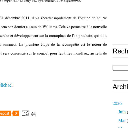
l'ingénieur en chef des opérations le 19 septembre.
"
31 décembre 2011, il va s'écarter rapidement de l'équipe de course
sera son dernier au sein de Williams. Cela va permettre à la nouvelle
herche et développement sur la monoplace de l'an prochain, qui doit
s sommets. La première étape de la reconquête est le retour de
Rech
l sera concentré sur le combat pour les titres mondiaux au sein de
ichael
Arch
2026
Juin
(
epost
0
Mai
(