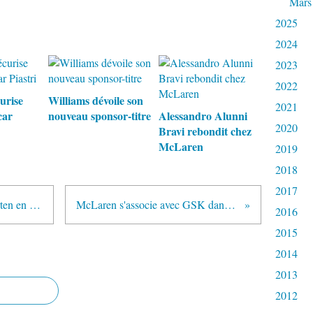
Mars
2025
2024
2023
2022
urise
Williams dévoile son
2021
car
nouveau sponsor-titre
Alessandro Alunni
2020
Bravi rebondit chez
McLaren
2019
2018
2017
La FOTA nomme Oliver Weingarten en tant que secrétaire général
McLaren s'associe avec GSK dans un accord stratégique
2016
2015
2014
2013
2012