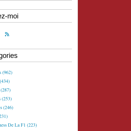
ez-moi
gories
s
(962)
(434)
(287)
s
(253)
s
(246)
231)
ness De La F1
(223)