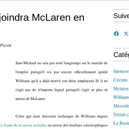
joindra McLaren en
Suiv
 Piccon
Caté
Sam Michael ne sera pas resté longtemps sur le marché de
Sponsor
l'emploi puisqu'il n'a pas encore officiellement quitté
Circuits
Williams qu'il a déjà trouvé son futur employeur. Et il ne
Mclaren
s'agit pas de n'importe lequel puisqu'il s'agit ni plus ni
William
moins de McLaren.
Mercede
Ferrari
(
Celui qui était directeur technique de Williams depuis
Le Busi
 à l'issue de la saison actuelle
, en raison des résultats catastrophiques