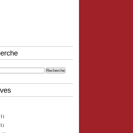
erche
ives
1)
1)