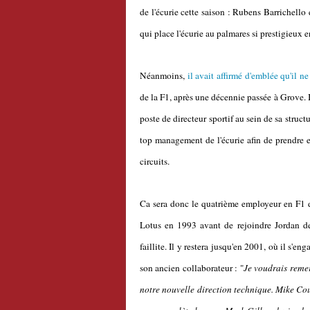
de l'écurie cette saison : Rubens Barrichell
qui place l'écurie au palmares si prestigieux e
Néanmoins,
il avait affirmé d'emblée qu'il n
de la F1, après une décennie passée à Grove. I
poste de directeur sportif au sein de sa struc
top management de l'écurie afin de prendre 
circuits.
Ca sera donc le quatrième employeur en F1 d
Lotus en 1993 avant de rejoindre Jordan de
faillite. Il y restera jusqu'en 2001, où il s'e
son ancien collaborateur : "
Je voudrais remer
notre nouvelle direction technique. Mike Coug