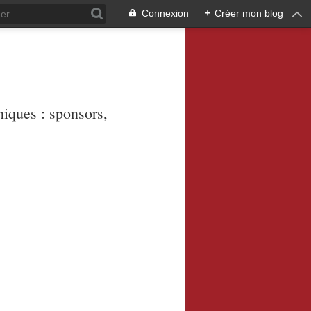
Connexion
+
Créer mon blog
niques : sponsors,