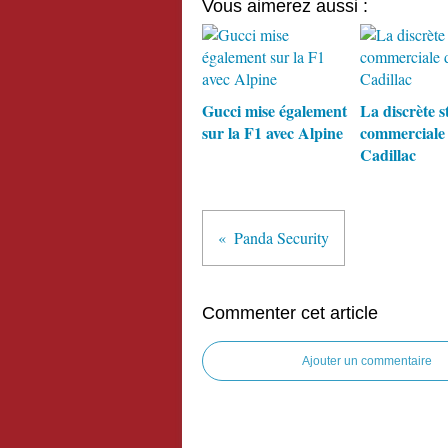
Vous aimerez aussi :
Gucci mise également
La discrète s
sur la F1 avec Alpine
commerciale
Cadillac
Panda Security
Commenter cet article
Ajouter un commentaire