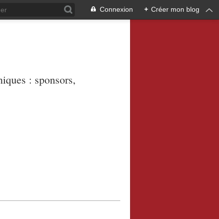
Connexion
+
Créer mon blog
niques : sponsors,