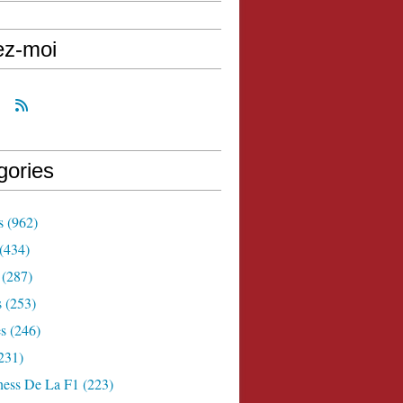
ez-moi
gories
s
(962)
(434)
(287)
s
(253)
s
(246)
231)
ness De La F1
(223)