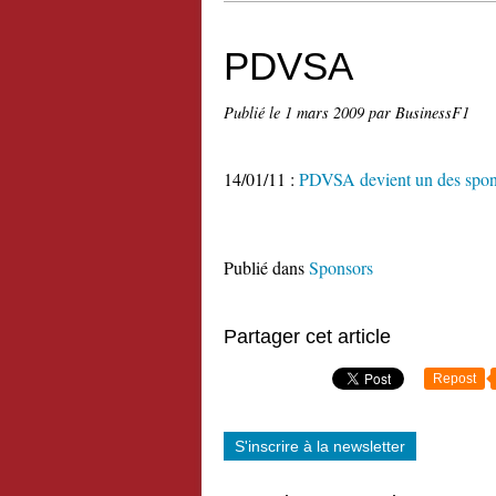
PDVSA
Publié le
1 mars 2009
par BusinessF1
14/01/11 :
PDVSA devient un des spon
Publié dans
Sponsors
Partager cet article
Repost
S'inscrire à la newsletter