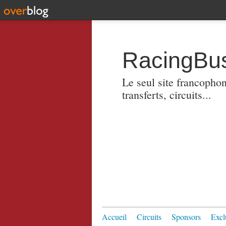
RacingBus
Le seul site francopho
transferts, circuits...
Accueil
Circuits
Sponsors
Excl