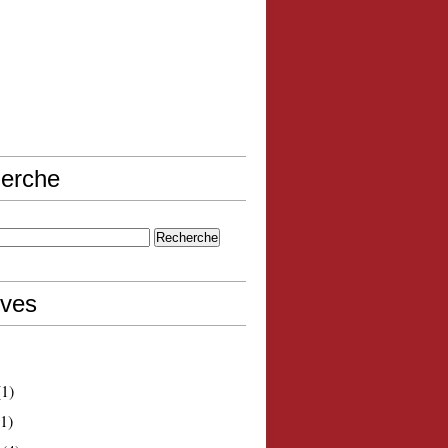
erche
ives
1)
1)