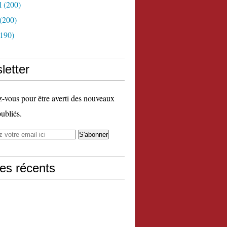
l
(200)
(200)
190)
letter
vous pour être averti des nouveaux
publiés.
les récents