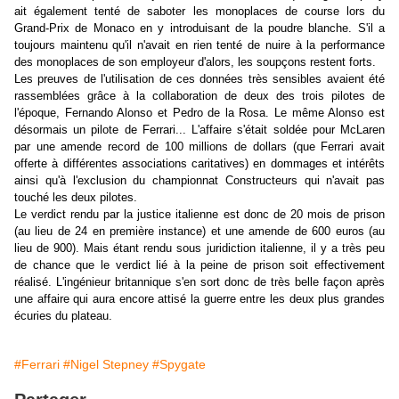
ait également tenté de saboter les monoplaces de course lors du
Grand-Prix de Monaco en y introduisant de la poudre blanche. S'il a
toujours maintenu qu'il n'avait en rien tenté de nuire à la performance
des monoplaces de son employeur d'alors, les soupçons restent forts.
Les preuves de l'utilisation de ces données très sensibles avaient été
rassemblées grâce à la collaboration de deux des trois pilotes de
l'époque, Fernando Alonso et Pedro de la Rosa. Le même Alonso est
désormais un pilote de Ferrari... L'affaire s'était soldée pour McLaren
par une amende record de 100 millions de dollars (que Ferrari avait
offerte à différentes associations caritatives) en dommages et intérêts
ainsi qu'à l'exclusion du championnat Constructeurs qui n'avait pas
touché les deux pilotes.
Le verdict rendu par la justice italienne est donc de 20 mois de prison
(au lieu de 24 en première instance) et une amende de 600 euros (au
lieu de 900). Mais étant rendu sous juridiction italienne, il y a très peu
de chance que le verdict lié à la peine de prison soit effectivement
réalisé. L'ingénieur britannique s'en sort donc de très belle façon après
une affaire qui aura encore attisé la guerre entre les deux plus grandes
écuries du plateau.
#Ferrari
#Nigel Stepney
#Spygate