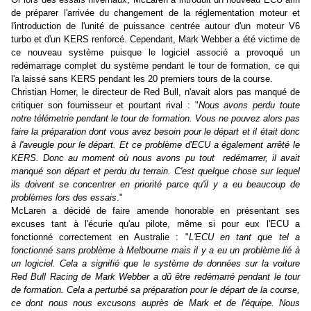
de préparer l'arrivée du changement de la réglementation moteur et
l'introduction de l'unité de puissance centrée autour d'un moteur V6
turbo et d'un KERS renforcé. Cependant, Mark Webber a été victime de
ce nouveau système puisque le logiciel associé a provoqué un
redémarrage complet du système pendant le tour de formation, ce qui
l'a laissé sans KERS pendant les 20 premiers tours de la course.
Christian Horner, le directeur de Red Bull, n'avait alors pas manqué de
critiquer son fournisseur et pourtant rival : "
Nous avons perdu toute
notre télémetrie pendant le tour de formation. Vous ne pouvez alors pas
faire la préparation dont vous avez besoin pour le départ et il était donc
à l'aveugle pour le départ. Et ce problème d'ECU a également arrêté le
KERS. Donc au moment où nous avons pu tout redémarrer, il avait
manqué son départ et perdu du terrain. C'est quelque chose sur lequel
ils doivent se concentrer en priorité parce qu'il y a eu beaucoup de
problèmes lors des essais
."
McLaren a décidé de faire amende honorable en présentant ses
excuses tant à l'écurie qu'au pilote, même si pour eux l'ECU a
fonctionné correctement en Australie : "
L'ECU en tant que tel a
fonctionné sans problème à Melbourne mais il y a eu un problème lié à
un logiciel. Cela a signifié que le système de données sur la voiture
Red Bull Racing de Mark Webber a dû être redémarré pendant le tour
de formation. Cela a perturbé sa préparation pour le départ de la course,
ce dont nous nous excusons auprès de Mark et de l'équipe. Nous