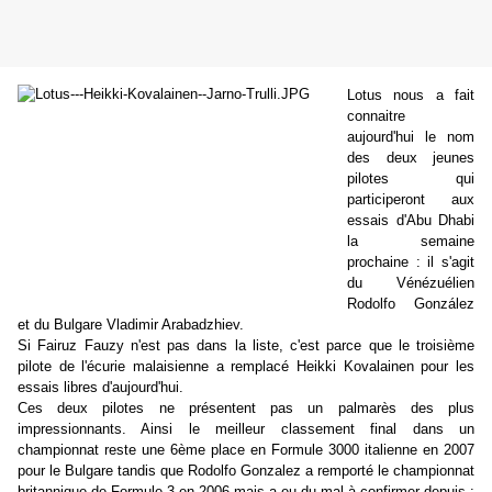
Lotus nous a fait
connaitre
aujourd'hui le nom
des deux jeunes
pilotes qui
participeront aux
essais d'Abu Dhabi
la semaine
prochaine : il s'agit
du Vénézuélien
Rodolfo González
et du Bulgare Vladimir Arabadzhiev.
Si Fairuz Fauzy n'est pas dans la liste, c'est parce que le troisième
pilote de l'écurie malaisienne a remplacé Heikki Kovalainen pour les
essais libres d'aujourd'hui.
Ces deux pilotes ne présentent pas un palmarès des plus
impressionnants. Ainsi le meilleur classement final dans un
championnat reste une 6ème place en Formule 3000 italienne en 2007
pour le Bulgare tandis que Rodolfo Gonzalez a remporté le championnat
britannique de Formule 3 en 2006 mais a eu du mal à confirmer depuis :