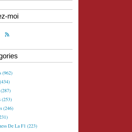
ez-moi
gories
s
(962)
(434)
(287)
s
(253)
s
(246)
231)
ness De La F1
(223)