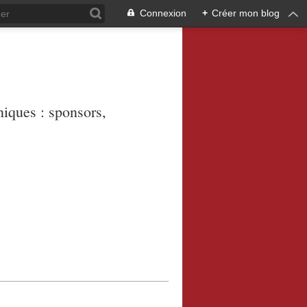
Connexion
+
Créer mon blog
niques : sponsors,