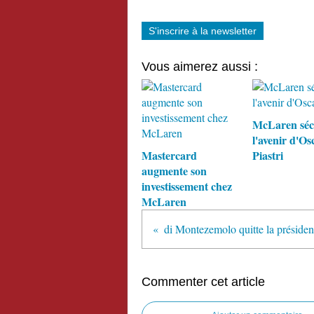
S'inscrire à la newsletter
Vous aimerez aussi :
McLaren séc
l'avenir d'Os
Mastercard
Piastri
augmente son
investissement chez
McLaren
di Montezemolo quitte la préside
Commenter cet article