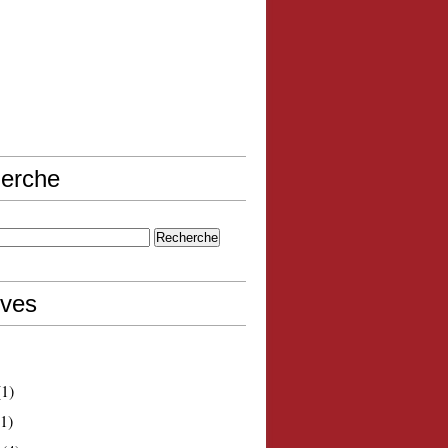
erche
ives
1)
1)