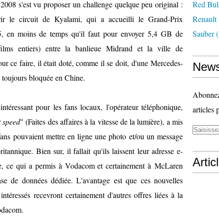
008 s'est vu proposer un challenge quelque peu original :
Red Bul
rir le circuit de Kyalami, qui a accueilli le Grand-Prix
Renault
5, en moins de temps qu'il faut pour envoyer 5,4 GB de
Sauber
(
films entiers) entre la banlieue Midrand et la ville de
r ce faire, il était doté, comme il se doit, d'une Mercedes-
News
oujours bloquée en Chine.
Abonnez-
ntéressant pour les fans locaux, l'opérateur téléphonique,
articles 
t speed
" (Faites des affaires à la vitesse de la lumière), a mis
ans pouvaient mettre en ligne une photo et/ou un message
itannique. Bien sur, il fallait qu'ils laissent leur adresse e-
Artic
ge, ce qui a permis à Vodacom et certainement à McLaren
ase de données dédiée. L'avantage est que ces nouvelles
 intéressés recevront certainement d'autres offres liées à la
Vodacom.