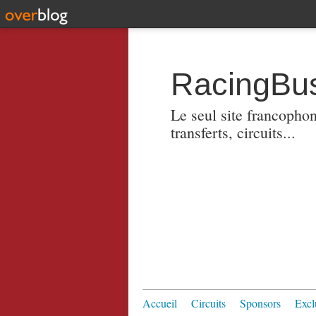
RacingBus
Le seul site francopho
transferts, circuits...
Accueil
Circuits
Sponsors
Excl