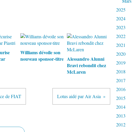
Mars
2025
2024
2023
2022
2021
urise
Williams dévoile son
2020
car
nouveau sponsor-titre
Alessandro Alunni
2019
Bravi rebondit chez
McLaren
2018
2017
2016
nce de FIAT
Lotus aidé par Air Asia
2015
2014
2013
2012