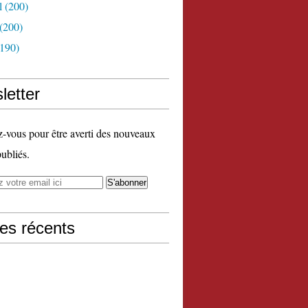
l
(200)
(200)
190)
letter
vous pour être averti des nouveaux
publiés.
les récents