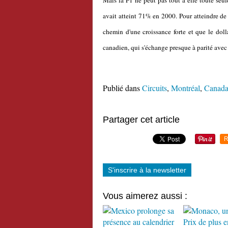
Mais la F1 ne peut pas tout à elle toute seul
avait atteint 71% en 2000. Pour atteindre de
chemin d'une croissance forte et que le doll
canadien, qui s'échange presque à parité avec
Publié dans
Circuits
,
Montréal
,
Canad
Partager cet article
R
S'inscrire à la newsletter
Vous aimerez aussi :