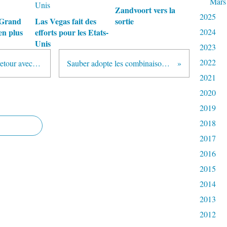
Mars
Zandvoort vers la
2025
 Grand
Las Vegas fait des
sortie
en plus
efforts pour les Etats-
2024
Unis
2023
2022
Narain Karthikeyan effectue son retour avec HRT
Sauber adopte les combinaisons P1
2021
2020
2019
2018
2017
2016
2015
2014
2013
2012