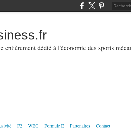
iness.fr
ne entièrement dédié à l'économie des sports méca
usivité
F2
WEC
Formule E
Partenaires
Contact