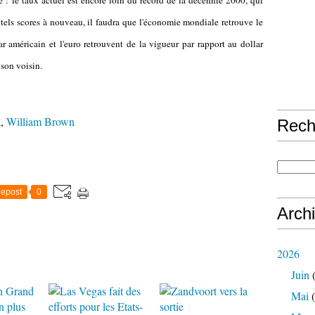
e : le taux actuel est encore loin du record de la décennie 2000, qui
 tels scores à nouveau, il faudra que l'économie mondiale retrouve le
ar américain et l'euro retrouvent de la vigueur par rapport au dollar
 son voisin.
a
,
William Brown
Rech
epost
0
Arch
2026
Juin
(
Mai
(