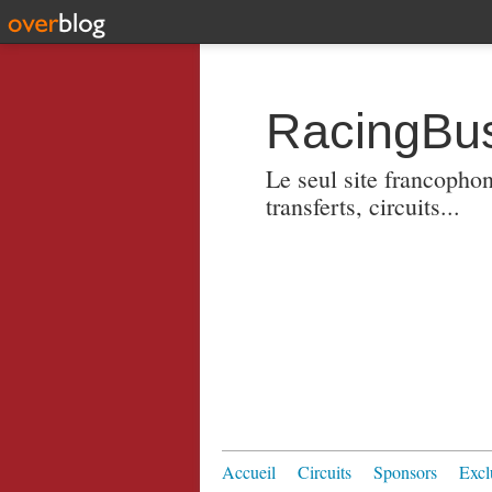
RacingBus
Le seul site francopho
transferts, circuits...
Accueil
Circuits
Sponsors
Excl