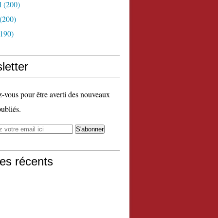
l
(200)
(200)
190)
letter
vous pour être averti des nouveaux
publiés.
les récents