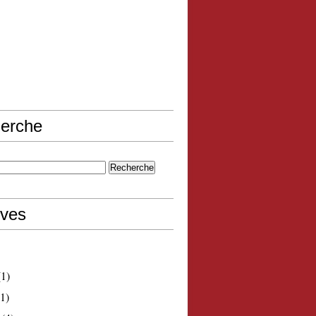
erche
ives
1)
1)