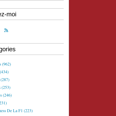
ez-moi
gories
s
(962)
(434)
(287)
s
(253)
s
(246)
231)
ness De La F1
(223)