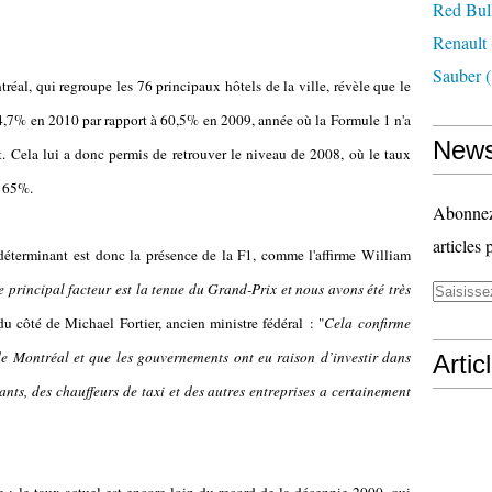
Red Bul
Renault
Sauber
(
éal, qui regroupe les 76 principaux hôtels de la ville, révèle que le
4,7% en 2010 par rapport à 60,5% en 2009, année où la Formule 1 n'a
News
t. Cela lui a donc permis de retrouver le niveau de 2008, où le taux
à 65%.
Abonnez-
articles 
r déterminant est donc la présence de la F1, comme l'affirme William
e principal facteur est la tenue du Grand-Prix et nous avons été très
 côté de Michael Fortier, ancien ministre fédéral : "
Cela
confirme
e Montréal et que les gouvernements ont eu raison d’investir dans
Artic
rants, des chauffeurs de taxi et des autres entreprises a certainement