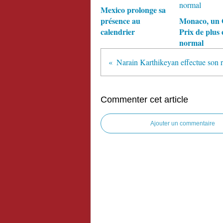
Mexico prolonge sa
présence au
Monaco, un
calendrier
Prix de plus 
normal
Commenter cet article
Ajouter un commentaire