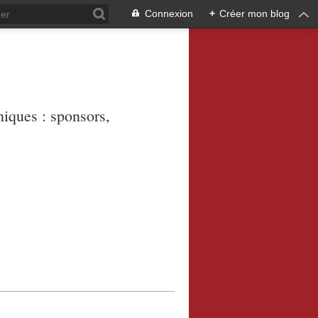
Connexion
+
Créer mon blog
niques : sponsors,