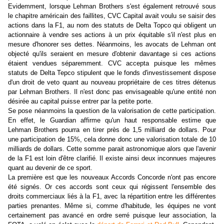
Evidemment, lorsque Lehman Brothers s'est également retrouvé sous
le chapitre
américain
des faillites, CVC Capital avait voulu se saisir des
actions dans la F1, au nom des statuts de Delta Topco qui obligent un
actionnaire à vendre ses actions à un prix équitable s'il n'est plus en
mesure d'honorer ses dettes. Néanmoins, les avocats de Lehman ont
objecté qu'ils seraient en mesure d'obtenir davantage si ces actions
étaient vendues séparemment. CVC accepta puisque les mêmes
statuts de Delta Tepco stipulent que le fonds d'investissement dispose
d'un droit de veto quant au nouveau propriétaire de ces titres détenus
par Lehman Brothers. Il n'est donc pas envisageable qu'une entité non
désirée au capital puisse entrer par la petite porte.
Se pose néanmoins la question de la valorisation de cette participation.
En effet, le Guardian affirme qu'un haut responsable estime que
Lehman Brothers pourra en tirer près de 1,5 milliard de dollars. Pour
une participation de 15%, cela donne donc une valorisation totale de 10
milliards de dollars. Cette somme parait astronomique alors que l'avenir
de la F1 est loin d'être clarifié. Il existe ainsi deux inconnues majeures
quant au devenir de ce sport.
La première est que les nouveaux Accords Concorde n'ont pas encore
été signés. Or ces accords sont ceux qui régissent l'ensemble des
droits commerciaux liés à la F1, avec la répartition entre les différentes
parties prenantes. Même si, comme d'habitude, les équipes ne vont
certainement pas avancé en ordre serré puisque leur association, la