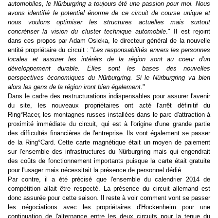
automobiles, le Nürburgring a toujours été une passion pour moi. Nous
avons identifié le potentiel énorme de ce circuit de course unique et
nous voulons optimiser les structures actuelles mais surtout
concrétiser la vision du cluster technique automobile
." Il est rejoint
dans ces propos par Adam Osieka, le directeur général de la nouvelle
entité propriétaire du circuit : "
Les responsabilités envers les personnes
locales et assurer les intérêts de la région sont au coeur d'un
développement durable. Elles sont les bases des nouvelles
perspectives économiques du Nürburgring. Si le Nürburgring va bien
alors les gens de la région iront bien également.
"
Dans le cadre des restructurations indispensables pour assurer l'avenir
du site, les nouveaux propriétaires ont acté l'arrêt définitif du
Ring°Racer, les montagnes russes installées dans le parc d'attraction à
proximité immédiate du circuit, qui est à l'origine d'une grande partie
des difficultés financières de l'entreprise. Ils vont également se passer
de la Ring°Card. Cette carte magnétique était un moyen de paiement
sur l'ensemble des infrastructures du Nürburgring mais qui engendrait
des coûts de fonctionnement importants puisque la carte était gratuite
pour l'usager mais nécessitait la présence de personnel dédié.
Par contre, il a été précisé que l'ensemble du calendrier 2014 de
compétition allait être respecté. La présence du circuit allemand est
donc assurée pour cette saison. Il reste à voir comment vont se passer
les négociations avec les propriétaires d'Hockenheim pour une
continuation de l'alternance entre les deux circuits pour la tenue du