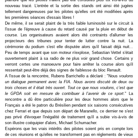
nouveau tracé. L'entrée et la sortie des stands ont ainsi été jugées
tellement dangereuses par les pilotes qu'elles ont été modifiées après
les premières séances d'essais libres !
De même, il se serait plaint de la très faible luminosité sur le circuit à
l'issue de l'épreuve à cause du retard causé par la pluie en début de
course. Les organisateurs avaient alors été contraints d'allumer les
projecteurs des tribunes pour tenter de lutter contre la nuit. La
cérémonie du podium s'est elle disputée alors qu'il faisait déjà nuit...
Peu de temps avant que son moteur n'explose, Sebastian Vettel s'était
ouvertement plaint à sa radio de ne plus voir grand chose. Certains y
verront certes une manoeuvre pour faire arrêter la course alors qu'il
ressentait peut-être déjà des signes de faiblesse du bloc Renault.
A l'issue de la rencontre, Rubens Barrichello a déclaré : "Nous
voulons
un dialogue permanent avec la FIA. Nous avons discuté de deux ou
trois choses et il était très ouvert. Tout ce que nous voulons, c’est que
le GPDA soit en mesure de contribuer à l’avenir de ce sport
." La
rencontre a dû être particulière pour les deux hommes alors que le
Français a été le patron du Brésilien pendant six saisons consécutives
chez Ferrari et que depuis son départ de Maranello, ce dernier ne s'est
pas privé d'évoquer l'inégalité de traitement qu'il a subie vis-à-vis de
son illustre coéquipier d'alors, Michael Schumacher.
Espérons que les vrais intérêts des pilotes soient pris en compte lors
de ces réunions et qu'elles ne transforment pas en réglements de vieux