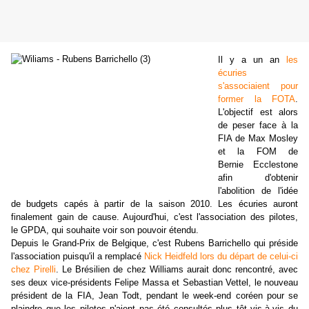
Il y a un an
les
écuries
s'associaient pour
former la FOTA
.
L'objectif est alors
de peser face à la
FIA de Max Mosley
et la FOM de
Bernie Ecclestone
afin d'obtenir
l'abolition de l'idée
de budgets capés à partir de la saison 2010. Les écuries auront
finalement gain de cause. Aujourd'hui, c'est l'association des pilotes,
le GPDA, qui souhaite voir son pouvoir étendu.
Depuis le Grand-Prix de Belgique, c'est Rubens Barrichello qui préside
l'association puisqu'il a remplacé
Nick Heidfeld lors du départ de celui-ci
chez Pirelli
. Le Brésilien de chez Williams aurait donc rencontré, avec
ses deux vice-présidents Felipe Massa et Sebastian Vettel, le nouveau
président de la FIA, Jean Todt, pendant le week-end coréen pour se
plaindre que les pilotes n'aient pas été consultés plus tôt vis-à-vis du