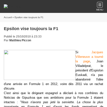
MENU
Accueil
» Epsilon vise toujours la F1
Epsilon vise toujours la F1
Publié le 25/10/2010 à 23:33
Par
Matthieu Piccon
Si
Jacques
Villeneuve a tourné
la page
, Joan
Villadelprat, le
président d'Espislon
Euskadi, n'a pas
abandonné l'idée
d'une arrivée en Formule 1 en 2012, voire dès 2011 via un rachat
d'écurie.
C'est ainsi que le dirigeant espagnol a déclaré à nos confrères du
Noticias de Gipuzkoa que ses ambitions pour la Formule 1 étaient
intactes : "
Nous n'avons pas jeté la serviette. La chose la plus
importante en Formule 1 est d'avoir les fonds permettant de