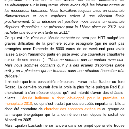
se développer sur le long terme. Nous avons déjà les infrastructures et
les ressources humaines. Nous travaillons toujours avec un ensemble
d'investisseurs et nous espérons arriver à une décision finale
prochainement. Si la décision est positive, nous avons un ensemble
d'options disponibles : se présenter pour la 13ème place en 2012, soit
racheter une écurie existante en 2011
."
Ce qui est sûr, c'est que l'écurie rachetée ne sera pas HRT malgré les
graves difficultés de la première écurie espagnole (qui ne sont pas
arrangées avec l'amende de 5000 euros de ce week-end pour avoir
laissé Sakon Yamamoto partir en piste avec une couverture chauffante
sur un de ses pneus...) : "
Nous ne sommes pas en contact avec eux.
Mais nous sommes confiants qu'il y a des écuries disponibles parce
qu'il y en a plusieurs qui se trouvent dans une situation financière très
délicate
."
Il n'existe que trois possibilités sérieuses : Force India, Sauber ou Toro
Rosso. La dernière pourrait être la proie la plus facile puisque Red Bull
chercherait à s'en séparer depuis qu'il est interdit d'avoir des châssis-
clients.
L'écurie italienne a donc développé pour la première sa
monoplace 2010
, ce qui s'est traduit par des surcoûts importants. Elle a
donc été contrainte de
chercher des sponsors extérieurs
au groupe de
la marqué énergétique qui lui a donné son nom depuis le rachat de
Minardi en 2005.
Mais Epsilon Euskadi ne se lancera dans ce projet que si elle trouve