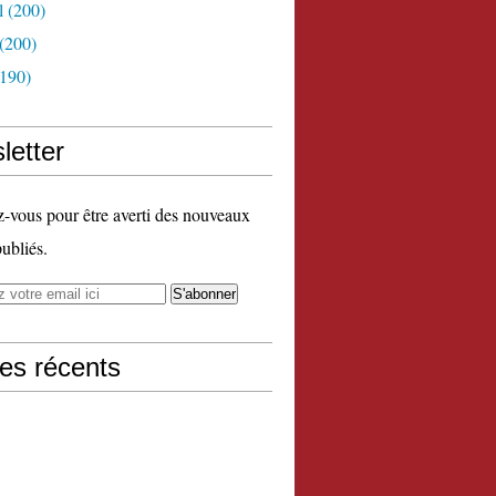
l
(200)
(200)
190)
letter
vous pour être averti des nouveaux
publiés.
les récents