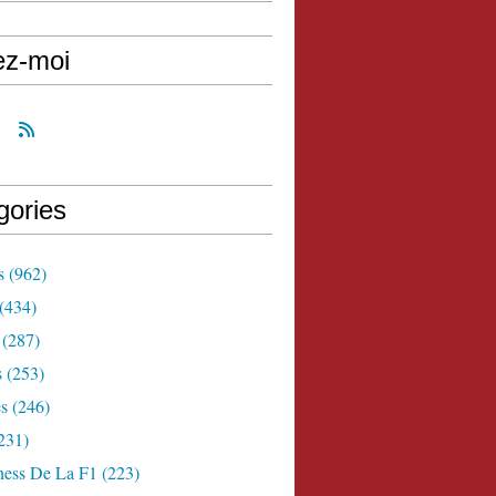
ez-moi
gories
s
(962)
(434)
(287)
s
(253)
s
(246)
231)
ness De La F1
(223)