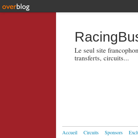
RacingBus
Le seul site francopho
transferts, circuits...
Accueil
Circuits
Sponsors
Excl