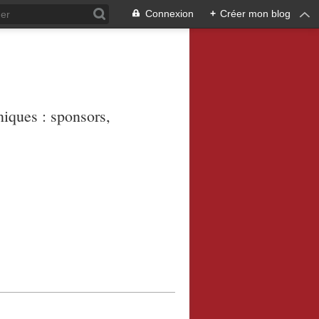
Connexion
+
Créer mon blog
niques : sponsors,