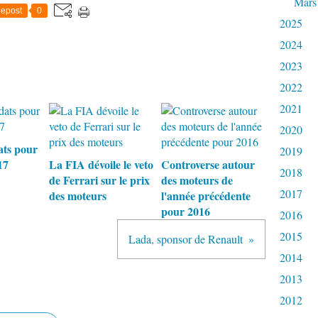
Mars
epost
0
2025
2024
2023
2022
2021
2020
ats pour
2019
17
La FIA dévoile le veto
Controverse autour
2018
de Ferrari sur le prix
des moteurs de
2017
des moteurs
l'année précédente
pour 2016
2016
2015
Lada, sponsor de Renault
2014
2013
2012