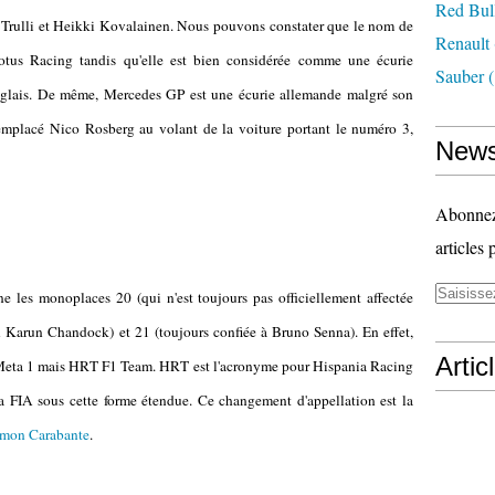
Red Bul
o Trulli et Heikki Kovalainen. Nous pouvons constater que le nom de
Renault
otus Racing tandis qu'elle est bien considérée comme une écurie
Sauber
(
anglais. De même, Mercedes GP est une écurie allemande malgré son
mplacé Nico Rosberg au volant de la voiture portant le numéro 3,
News
Abonnez-
articles 
 les monoplaces 20 (qui n'est toujours pas officiellement affectée
en Karun Chandock) et 21 (toujours confiée à Bruno Senna). En effet,
Artic
s Meta 1 mais HRT F1 Team. HRT est l'acronyme pour Hispania Racing
a FIA sous cette forme étendue. Ce changement d'appellation est la
Ramon Carabante
.