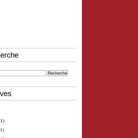
erche
ives
1)
1)