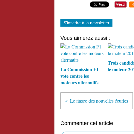
R
S'inscrire à la newsletter
Vous aimerez aussi :
Trois candid
La Commission F1
le moteur 20
vote contre les
moteurs alternatifs
Le fiasco des nouvelles écuries
Commenter cet article