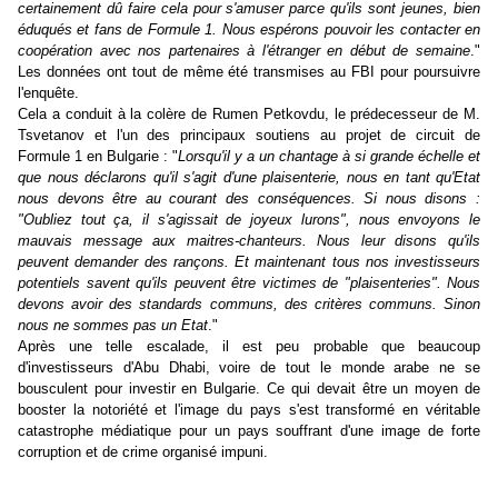
certainement dû faire cela pour s'amuser parce qu'ils sont jeunes, bien
éduqués et fans de Formule 1. Nous espérons pouvoir les contacter en
coopération avec nos partenaires à l'étranger en début de semaine
."
Les données ont tout de même été transmises au FBI pour poursuivre
l'enquête.
Cela a conduit à la colère de Rumen Petkovdu, le prédecesseur de M.
Tsvetanov et l'un des principaux soutiens au projet de circuit de
Formule 1 en Bulgarie : "
Lorsqu'il y a un chantage à si grande échelle et
que nous déclarons qu'il s'agit d'une plaisenterie, nous en tant qu'Etat
nous devons être au courant des conséquences. Si nous disons :
"Oubliez tout ça, il s'agissait de joyeux lurons", nous envoyons le
mauvais message aux maitres-chanteurs. Nous leur disons qu'ils
peuvent demander des rançons. Et maintenant tous nos investisseurs
potentiels savent qu'ils peuvent être victimes de "plaisenteries". Nous
devons avoir des standards communs, des critères communs. Sinon
nous ne sommes pas un Etat
."
Après une telle escalade, il est peu probable que beaucoup
d'investisseurs d'Abu Dhabi, voire de tout le monde arabe ne se
bousculent pour investir en Bulgarie. Ce qui devait être un moyen de
booster la notoriété et l'image du pays s'est transformé en véritable
catastrophe médiatique pour un pays souffrant d'une image de forte
corruption et de crime organisé impuni.