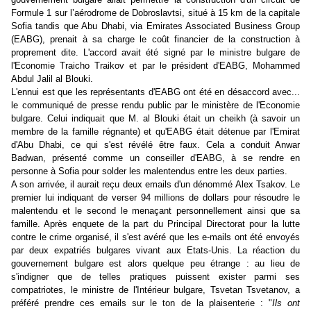
Formule 1 sur l’aérodrome de Dobroslavtsi, situé à 15 km de la capitale
Sofia tandis que Abu Dhabi, via Emirates Associated Business Group
(EABG), prenait à sa charge le coût financier de la construction à
proprement dite. L'accord avait été signé par le ministre bulgare de
l'Economie Traicho Traikov et par le président d'EABG, Mohammed
Abdul Jalil al Blouki.
L'ennui est que les représentants d'EABG ont été en désaccord avec...
le communiqué de presse rendu public par le ministère de l'Economie
bulgare. Celui indiquait que M. al Blouki était un cheikh (à savoir un
membre de la famille régnante) et qu'EABG était détenue par l'Emirat
d'Abu Dhabi, ce qui s'est révélé être faux. Cela a conduit Anwar
Badwan, présenté comme un conseiller d'EABG, à se rendre en
personne à Sofia pour solder les malentendus entre les deux parties.
A son arrivée, il aurait reçu deux emails d'un dénommé Alex Tsakov. Le
premier lui indiquant de verser 94 millions de dollars pour résoudre le
malentendu et le second le menaçant personnellement ainsi que sa
famille. Après enquete de la part du Principal Directorat pour la lutte
contre le crime organisé, il s'est avéré que les e-mails ont été envoyés
par deux expatriés bulgares vivant aux Etats-Unis. La réaction du
gouvernement bulgare est alors quelque peu étrange : au lieu de
s'indigner que de telles pratiques puissent exister parmi ses
compatriotes, le ministre de l'Intérieur bulgare, Tsvetan Tsvetanov, a
préféré prendre ces emails sur le ton de la plaisenterie : "
Ils ont