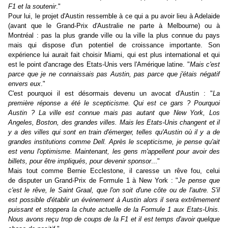
F1 et la soutenir
."
Pour lui, le projet d'Austin ressemble à ce qui a pu avoir lieu à Adelaide
(avant que le Grand-Prix d'Australie ne parte à Melbourne) ou à
Montréal : pas la plus grande ville ou la ville la plus connue du pays
mais qui dispose d'un potentiel de croissance importante. Son
expérience lui aurait fait choisir Miami, qui est plus international et qui
est le point d'ancrage des Etats-Unis vers l'Amérique latine. "
Mais c'est
parce que je ne connaissais pas Austin, pas parce que j'étais négatif
envers eux
."
C'est pourquoi il est désormais devenu un avocat d'Austin : "
La
première réponse a été le scepticisme. Qui est ce gars ? Pourquoi
Austin ? La ville est connue mais pas autant que New York, Los
Angeles, Boston, des grandes villes. Mais les Etats-Unis changent et il
y a des villes qui sont en train d'émerger, telles qu'Austin où il y a de
grandes institutions comme Dell. Après le scepticisme, je pense qu'ait
est venu l'optimisme. Maintenant, les gens m'appellent pour avoir des
billets, pour être impliqués, pour devenir sponsor
..."
Mais tout comme Bernie Ecclestone, il caresse un rêve fou, celui
de disputer un Grand-Prix de Formule 1 à New York : "
Je pense que
c'est le rêve, le Saint Graal, que l'on soit d'une côte ou de l'autre. S'il
est possible d'établir un événement à Austin alors il sera extrêmement
puissant et stoppera la chute actuelle de la Formule 1 aux Etats-Unis.
Nous avons reçu trop de coups de la F1 et il est temps d'avoir quelque