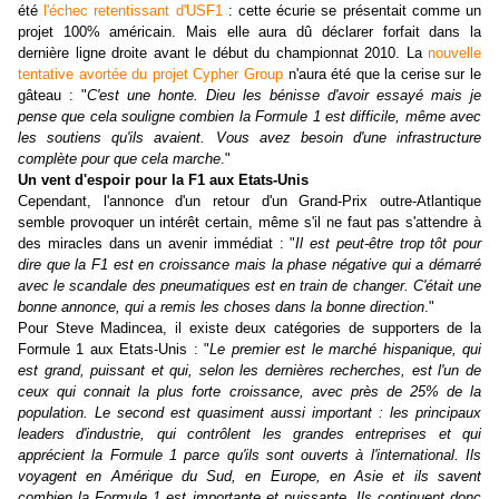
été
l'échec retentissant d'USF1
: cette écurie se présentait comme un
projet 100% américain. Mais elle aura dû déclarer forfait dans la
dernière ligne droite avant le début du championnat 2010. La
nouvelle
tentative avortée du projet Cypher Group
n'aura été que la cerise sur le
gâteau : "
C'est une honte. Dieu les bénisse d'avoir essayé mais je
pense que cela souligne combien la Formule 1 est difficile, même avec
les soutiens qu'ils avaient. Vous avez besoin d'une infrastructure
complète pour que cela marche
."
Un vent d'espoir pour la F1 aux Etats-Unis
Cependant, l'annonce d'un retour d'un Grand-Prix outre-Atlantique
semble provoquer un intérêt certain, même s'il ne faut pas s'attendre à
des miracles dans un avenir immédiat : "
Il est peut-être trop tôt pour
dire que la F1 est en croissance mais la phase négative qui a démarré
avec le scandale des pneumatiques est en train de changer. C'était une
bonne annonce, qui a remis les choses dans la bonne direction
."
Pour Steve Madincea, il existe deux catégories de supporters de la
Formule 1 aux Etats-Unis : "
Le premier est le marché hispanique, qui
est grand, puissant et qui, selon les dernières recherches, est l'un de
ceux qui connait la plus forte croissance, avec près de 25% de la
population. Le second est quasiment aussi important : les principaux
leaders d'industrie, qui contrôlent les grandes entreprises et qui
apprécient la Formule 1 parce qu'ils sont ouverts à l'international. Ils
voyagent en Amérique du Sud, en Europe, en Asie et ils savent
combien la Formule 1 est importante et puissante. Ils continuent donc