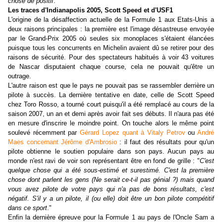
chose de positif
."
Les traces d'Indianapolis 2005, Scott Speed et d'USF1
L'origine de la désaffection actuelle de la Formule 1 aux Etats-Unis a
deux raisons principales : la première est l'image désastreuse envoyée
par le Grand-Prix 2005 où seules six monoplaces s'étaient élancées
puisque tous les concurrents en Michelin avaient dû se retirer pour des
raisons de sécurité. Pour des spectateurs habitués à voir 43 voitures
de Nascar disputaient chaque course, cela ne pouvait qu'être un
outrage.
L'autre raison est que le pays ne pouvait pas se rassembler derrière un
pilote à succès. La dernière tentative en date, celle de Scott Speed
chez Toro Rosso, a tourné court puisqu'il a été remplacé au cours de la
saison 2007, un an et demi après avoir fait ses débuts. Il n'aura pas été
en mesure d'inscrire le moindre point. On touche alors le même point
soulevé récemment par
Gérard Lopez quant à Vitaly Petrov
ou
André
Maes concernant Jérôme d'Ambrosio
: il faut des résultats pour qu'un
pilote obtienne le soutien populaire dans son pays. Aucun pays au
monde n'est ravi de voir son représentant être en fond de grille : "
C'est
quelque chose qui a été sous-estimé et surestimé. C'est la première
chose dont parlent les gens (Ne serait ce-t-il pas génial ?) mais quand
vous avez pilote de votre pays qui n'a pas de bons résultats, c'est
négatif. S'il y a un pilote, il (ou elle) doit être un bon pilote compétitif
dans ce sport
."
Enfin la dernière épreuve pour la Formule 1 au pays de l'Oncle Sam a