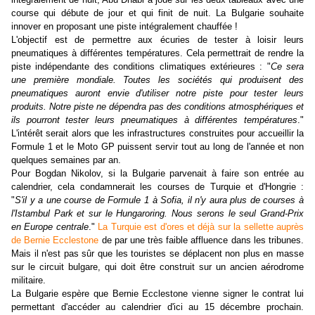
course qui débute de jour et qui finit de nuit. La Bulgarie souhaite
innover en proposant une piste intégralement chauffée !
L'objectif est de permettre aux écuries de tester à loisir leurs
pneumatiques à différentes températures. Cela permettrait de rendre la
piste indépendante des conditions climatiques extérieures : "
Ce sera
une première mondiale. Toutes les sociétés qui produisent des
pneumatiques auront envie d'utiliser notre piste pour tester leurs
produits. Notre piste ne dépendra pas des conditions atmosphériques et
ils pourront tester leurs pneumatiques à différentes températures
."
L'intérêt serait alors que les infrastructures construites pour accueillir la
Formule 1 et le Moto GP puissent servir tout au long de l'année et non
quelques semaines par an.
Pour Bogdan Nikolov, si la Bulgarie parvenait à faire son entrée au
calendrier, cela condamnerait les courses de Turquie et d'Hongrie :
"
S'il y a une course de Formule 1 à Sofia, il n'y aura plus de courses à
l'Istambul Park et sur le Hungaroring. Nous serons le seul Grand-Prix
en Europe centrale
."
La Turquie est d'ores et déjà sur la sellette auprès
de Bernie Ecclestone
de par une très faible affluence dans les tribunes.
Mais il n'est pas sûr que les touristes se déplacent non plus en masse
sur le circuit bulgare, qui doit être construit sur un ancien aérodrome
militaire.
La Bulgarie espère que Bernie Ecclestone vienne signer le contrat lui
permettant d'accéder au calendrier d'ici au 15 décembre prochain.