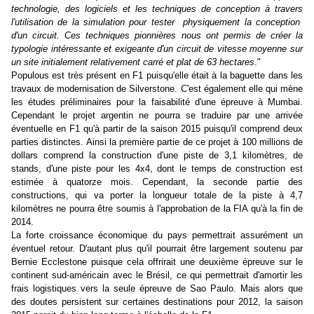
technologie, des logiciels et les techniques de conception à travers
l'utilisation de la simulation pour tester physiquement la conception
d'un circuit. Ces techniques pionnières nous ont permis de créer la
typologie intéressante et exigeante d'un circuit de vitesse moyenne sur
un site initialement relativement carré et plat de 63 hectares
."
Populous est très présent en F1 puisqu'elle était à la baguette dans les
travaux de modernisation de Silverstone. C'est également elle qui mène
les études préliminaires pour la faisabilité d'une épreuve à Mumbai.
Cependant le projet argentin ne pourra se traduire par une arrivée
éventuelle en F1 qu'à partir de la saison 2015 puisqu'il comprend deux
parties distinctes. Ainsi la première partie de ce projet à 100 millions de
dollars comprend la construction d'une piste de 3,1 kilomètres, de
stands, d'une piste pour les 4x4, dont le temps de construction est
estimée à quatorze mois. Cependant, la seconde partie des
constructions, qui va porter la longueur totale de la piste à 4,7
kilomètres ne pourra être soumis à l'approbation de la FIA qu'à la fin de
2014.
La forte croissance économique du pays permettrait assurément un
éventuel retour. D'autant plus qu'il pourrait être largement soutenu par
Bernie Ecclestone puisque cela offrirait une deuxième épreuve sur le
continent sud-américain avec le Brésil, ce qui permettrait d'amortir les
frais logistiques vers la seule épreuve de Sao Paulo. Mais alors que
des doutes persistent sur certaines destinations pour 2012, la saison