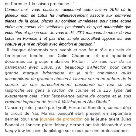
en Formule 1 la saison prochaine : "
Comme moi, vous oublierez rapidement cette saison 2010 où le
glorieux nom de Lotus fût malheureusement associé aux dernières
places de la grille, places au combien imméritées pour cette écurie
chère aux coeurs des véritables passionnés de sport automobile que
vous êtes et que je suis.
Je vous le dit, 2011 marquera le retour du vrai
Lotus en Formule 1 et pas d’un simple autocollant appose sur une
voiture et je m’en réjouis avec émotion et passion
."
Il évoque désormais son avenir et son futur rôle au sein de
l'entreprise fondée par Colin Chapman et qui appartient
désormais au groupe malaisien Proton : "
Je suis ravi de ce
partenariat avec Lotus, j’ai beaucoup d’affection pour cette
grande marque britannique et je suis convaincu qu’ils
accompliront de grandes choses à l’avenir sur et en dehors de la
course. Je suis particulièrement passionné par tout ce qui
rapproche les gens à l’action de course et la 125 Type fait
exactement cela, c’est l’expérience ultime de course et je suis
vraiment impatient de tests à Vallelunga et Abu Dhabi
."
L'ancien pilote, passé par Tyrell, Ferrari et Benetton, connait déjà
le circuit de Yas Marina puisqu'il était présent en septembre
dernier pour une
journée de promotion
où le jeune talent Jules
Bianchi et l'ancien pilote Johnny Herbert ont fait découvrir à des
happy few
les joies du pilotage sur circuit par des professionnels.