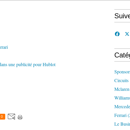
Suiv
rari
Caté
dans une publicité pour Hublot
Sponsor
Circuits
Mclaren
William
Mercede
Ferrari
(
0
Le Busi