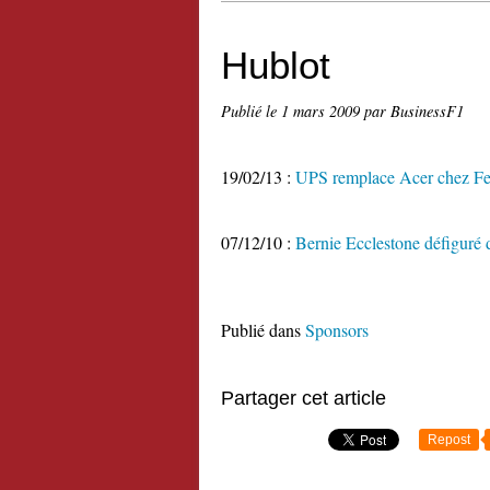
Hublot
Publié le
1 mars 2009
par BusinessF1
19/02/13 :
UPS remplace Acer chez Fer
07/12/10 :
Bernie Ecclestone défiguré 
Publié dans
Sponsors
Partager cet article
Repost