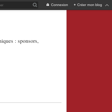
Connexion
+
Créer mon blog
niques : sponsors,