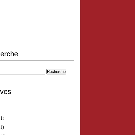
erche
ives
1)
1)