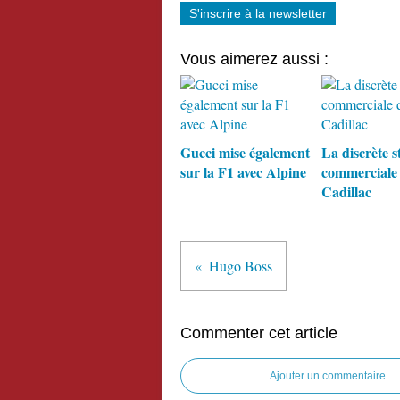
S'inscrire à la newsletter
Vous aimerez aussi :
Gucci mise également
La discrète s
sur la F1 avec Alpine
commerciale
Cadillac
Hugo Boss
Commenter cet article
Ajouter un commentaire