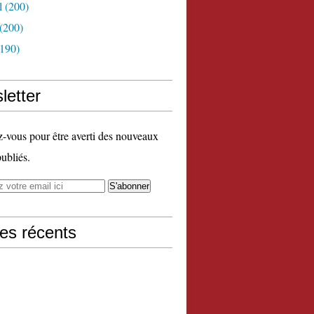
l
(200)
(200)
190)
letter
vous pour être averti des nouveaux
publiés.
les récents