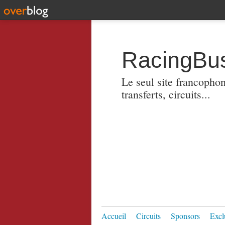
RacingBus
Le seul site francopho
transferts, circuits...
Accueil
Circuits
Sponsors
Excl