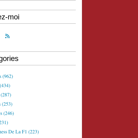
ez-moi
gories
s
(962)
(434)
(287)
s
(253)
s
(246)
231)
ness De La F1
(223)