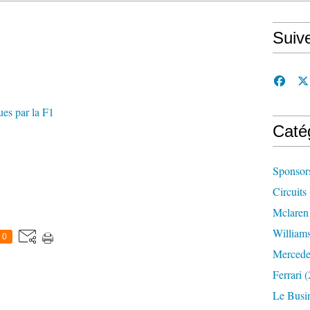
Suiv
es par la F1
Caté
Sponsor
Circuits
Mclaren
William
0
Mercede
Ferrari
(
Le Busi