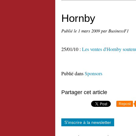
Hornby
Publié le
1 mars 2009
par BusinessF1
25/01/10 :
Les ventes d'Hornby soutenu
Publié dans
Sponsors
Partager cet article
Repost
S'inscrire à la newsletter