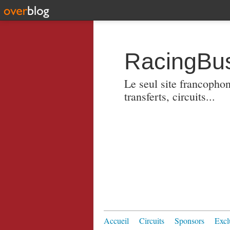
RacingBus
Le seul site francopho
transferts, circuits...
Accueil
Circuits
Sponsors
Excl