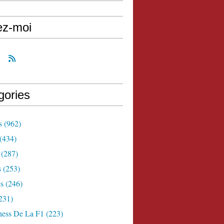
ez-moi
gories
s
(962)
(434)
(287)
s
(253)
s
(246)
231)
ness De La F1
(223)