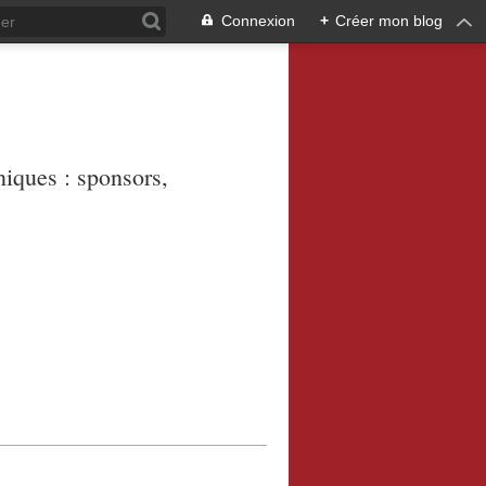
Connexion
+
Créer mon blog
niques : sponsors,