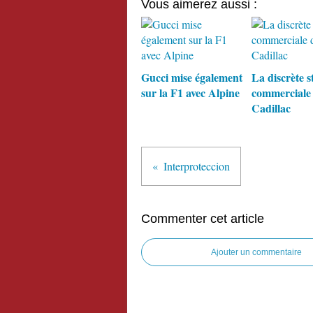
Vous aimerez aussi :
Gucci mise également
La discrète s
sur la F1 avec Alpine
commerciale
Cadillac
Interproteccion
Commenter cet article
Ajouter un commentaire