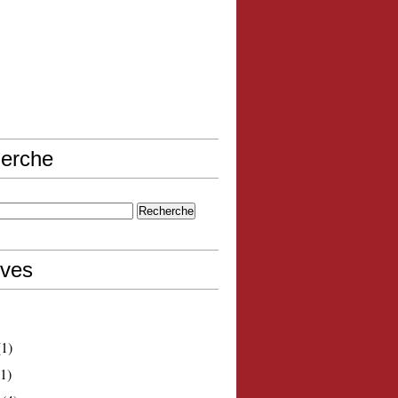
erche
ives
1)
1)