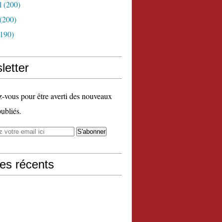
l
(200)
(200)
190)
letter
vous pour être averti des nouveaux
publiés.
les récents