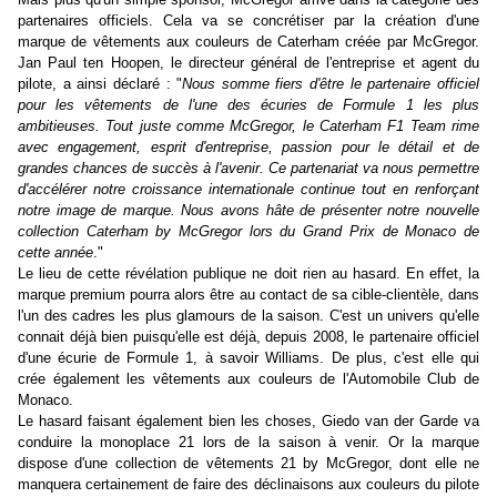
partenaires officiels. Cela va se concrétiser par la création d'une
marque de vêtements aux couleurs de Caterham créée par McGrego
r.
Jan Paul ten Hoopen
, le directeur général de l'entreprise et agent du
pilote, a ainsi déclaré : "
Nous somme fiers d'être le partenaire officiel
pour les vêtements de l'une des écuries de Formule 1 les plus
ambitieuses. Tout juste comme McGregor, le Caterham F1 Team rime
avec engagement, esprit d'entreprise, passion pour le détail et de
grandes chances de succès à l'avenir. Ce partenariat va nous permettre
d'accélérer notre croissance internationale continue tout en renforçant
notre image de marque.
Nous avons hâte de présenter notre nouvelle
collection Caterham by McGregor lors du Grand Prix de Monaco de
cette année
."
Le lieu de cette révélation publique ne doit rien au hasard. En effet, la
marque premium pourra alors être au contact de sa cible-clientèle, dans
l'un des cadres les plus glamours de la saison. C'est un univers qu'elle
connait déjà bien puisqu'elle est déjà, depuis 2008, le partenaire officiel
d'une écurie de Formule 1, à savoir Williams. De plus, c'est elle qui
crée également les vêtements aux couleurs de l'Automobile Club de
Monaco.
Le hasard faisant également bien les choses, Giedo van der Garde va
conduire la monoplace 21 lors de la saison à venir. Or la marque
dispose d'une collection de vêtements 21 by McGregor, dont elle ne
manquera
certainement de faire des déclinaisons aux couleurs du pilote