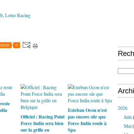
ab
,
Lotus Racing
epost
0
Rech
Arch
reste
2026
ndia
Esteban Ocon n'est
Officiel : Racing Point
pas encore sûr que
Juin
(
Force India sera bien
Force India roule à
Mai
(
sur la grille en
Spa