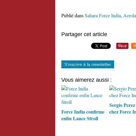
Publié dans
Sahara Force India
,
Aerol
Partager cet article
R
S'inscrire à la newsletter
Vous aimerez aussi :
Sergio Perez 
Force India confirme
chez Force I
enfin Lance Stroll