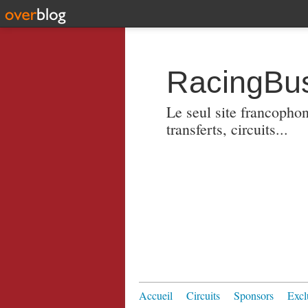
RacingBus
Le seul site francopho
transferts, circuits...
Accueil
Circuits
Sponsors
Excl