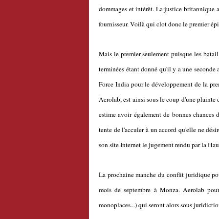
dommages et intérêt. La justice britannique a 
fournisseur. Voilà qui clot donc le premier ép
Mais le premier seulement puisque les batail
terminées étant donné qu'il y a une seconde af
Force India pour le développement de la pre
Aerolab, est ainsi sous le coup d'une plaint
estime avoir également de bonnes chances de 
tente de l'acculer à un accord qu'elle ne dési
son site Internet le jugement rendu par la Hau
La prochaine manche du conflit juridique pour
mois de septembre à Monza. Aerolab pourrai
monoplaces...) qui seront alors sous juridictio