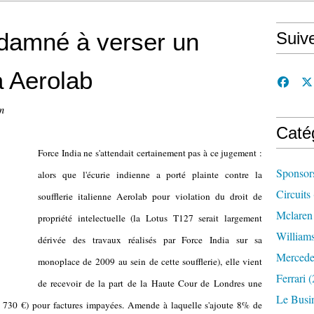
ndamné à verser un
Suiv
à Aerolab
n
Caté
Force India ne s'attendait certainement pas à ce jugement :
Sponsor
alors que l'écurie indienne a porté plainte contre la
Circuits
soufflerie italienne Aerolab pour violation du droit de
Mclaren
propriété intelectuelle (la Lotus T127 serait largement
William
dérivée des travaux réalisés par Force India sur sa
Mercede
monoplace de 2009 au sein de cette soufflerie), elle vient
Ferrari
(
de recevoir de la part de la Haute Cour de Londres une
Le Busi
 730 €) pour factures impayées. Amende à laquelle s'ajoute 8% de