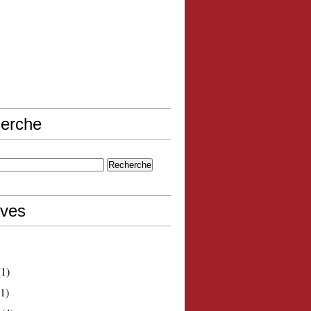
erche
ives
1)
1)