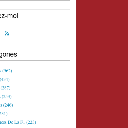
ez-moi
gories
s
(962)
(434)
(287)
s
(253)
s
(246)
231)
ness De La F1
(223)