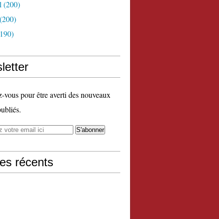
l
(200)
(200)
190)
letter
vous pour être averti des nouveaux
publiés.
les récents