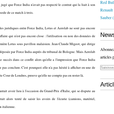
Red Bul
jugé que Force India n'avait pas respecté le contrat qui la liait à son
Renault
isode de ce match à trois.
Sauber
(
les juridiques entre Force India, Lotus et Aerolab ne sont pas encore
News
faire qui n'est pas encore close : l'utilisation ou non des données de
mière Lotus sous pavillon malaisien. Jean-Claude Migeot, qui dirige
Abonnez-
e déposée par Force India auprès du tribunal de Bologne. Mais Aerolab
articles 
succès dans ce conflit alors qu'elle a l'impression que Force India
re pas conclure. C'est pourquoi elle n'a pas hésité à afficher en une de
te Cour de Londres, preuve qu'elle ne compte pas en rester là.
Artic
rait avoir lieu à l'occasion du Grand-Prix d'Italie, qui se dispute au
t alors tenté de saisir les avoirs de l'écurie (camions, matériel,
n italienne.