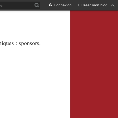
Connexion
+
Créer mon blog
niques : sponsors,