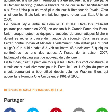
automobile, une solution intermédiaire a été trouvée : utiliser une partie
du fameux
banking
(certes à l'envers de ce qui se fait habituellement
aux Etats-Unis) puis un tracé plus sinueux à l'intérieur de l'ovale. C'est
ainsi que les Etats-Unis ont fait leur grand retour aux Etats-Unis en
2000.
Ce nouvel idylle entre la Formule 1 et les Etats-Unis n'allaient
pourtant pas durer : en 2005, on assista à la Grande-Farce des Etats-
Unis, lorsque toutes les équipes chaussées de pneumatiques Michelin
durent se retirer à cause du manque de sécurité. Cela laisse alors
Ferrari contre Jordan et Minardi. Evidemment, cela n'était pas du tout
au goût d'un public habitué à voir se battre 43
stock cars
à quelques
centimètres les uns des autres. A l'issue de la saison 2007,
Indianapolis disparaissait de nouveau du calendrier.
En tout cas, c'est la première fois que les Etats-Unis vont construire un
circuit entier exclusivement pour la Formule 1 et il s'agira du premier
circuit permanent à être utilisé depuis celui de Watkins Glen, qui
accueilla le Formula One Circus entre 1961 et 1980.
#Circuits
#Etats-Unis
#Austin
#COTA
Partager