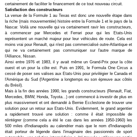
certainement de faciliter le financement de ce tout nouveau circuit.
Satisfaction des constructeurs
La venue de la Formule 1 au Texas est donc une nouvelle étape dans
la riche (mais mouvementée) histoire entre la Formule 1 et le pays de la
Nascar. Voilà une nouvelle qui va certainement ravir les constructeurs,
à commencer par Mercedes et Ferrari pour qui les Etats-Unis
représentent un marché majeur pour leur véhicules de route. Cela est
moins vrai pour Renault, qui n'est pas commercialisé outre-Atlantique et
qui ne va certainement pas communiquer sur l'autre marque de
l'Alliance, Nissan.
Ainsi entre 1976 et 1983, il y avait même un Grand-Prix pour la côte
ouest et un pour la côte est. Puis en 1991, le Formula One Circus a
cessé de poser ses valises aux Etats-Unis pour privilégier le Canada et
l'Amérique du Sud (l'Argentine a longtemps eu son épreuve aux côtés
du Brésil).
Mais à la fin des années 1990, les grands constructeurs (Renault, Fiat,
Mercedes, BMW, Honda, Toyota...) ont commencé à investir de plus en
plus massivement et ont demandé à Bernie Ecclestone de trouver une
solution pour un retour aux Etats-Unis. Evidemment, le grand argentier
a rapidement trouvé une solution : comme il était impossible de
réintégrer (comme cela a été le cas dans les années 1950-1960) les
500 miles d'Indianapolis au calendrier mais que le nom d'Indianapolis
était porteur de légende dans l'imaginaire des passionnés de sport