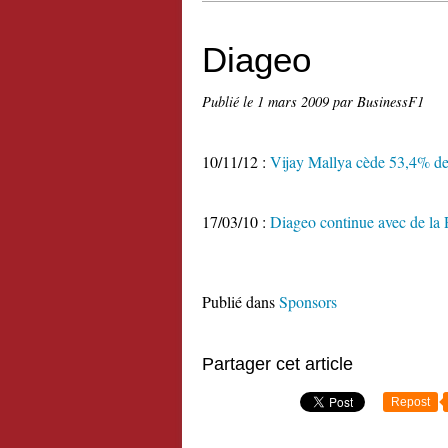
Diageo
Publié le
1 mars 2009
par BusinessF1
10/11/12 :
Vijay Mallya cède 53,4% de
17/03/10 :
Diageo continue avec de la
Publié dans
Sponsors
Partager cet article
Repost