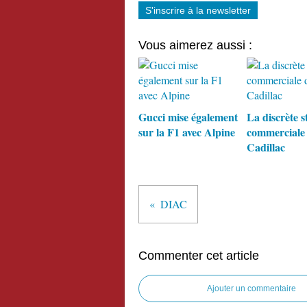
S'inscrire à la newsletter
Vous aimerez aussi :
Gucci mise également
La discrète s
sur la F1 avec Alpine
commerciale
Cadillac
DIAC
Commenter cet article
Ajouter un commentaire