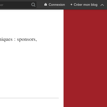
Connexion
+
Créer mon blog
niques : sponsors,