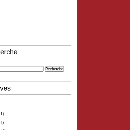
erche
ives
1)
1)