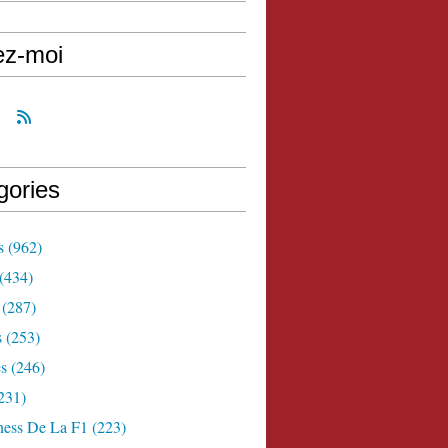
ez-moi
gories
s
(962)
(434)
(287)
s
(253)
s
(246)
231)
ness De La F1
(223)