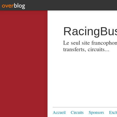
RacingBus
Le seul site francopho
transferts, circuits...
Accueil
Circuits
Sponsors
Excl