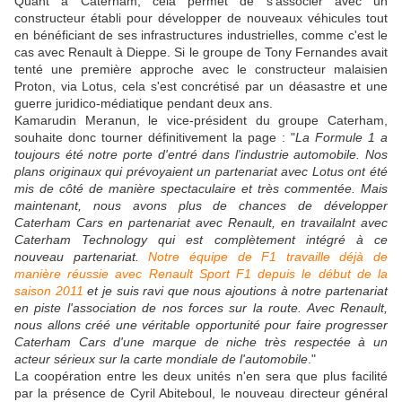
Quant à Caterham, cela permet de s'associer avec un
constructeur établi pour développer de nouveaux véhicules tout
en bénéficiant de ses infrastructures industrielles, comme c'est le
cas avec Renault à Dieppe. Si le groupe de Tony Fernandes avait
tenté une première approche avec le constructeur malaisien
Proton, via Lotus, cela s'est concrétisé par un déasastre et une
guerre juridico-médiatique pendant deux ans.
Kamarudin Meranun, le vice-président du groupe Caterham,
souhaite donc tourner définitivement la page : "
La Formule 1 a
toujours été notre porte d'entré dans l'industrie automobile. Nos
plans originaux qui prévoyaient un partenariat avec Lotus ont été
mis de côté de manière spectaculaire et très commentée. Mais
maintenant, nous avons plus de chances de développer
Caterham Cars en partenariat avec Renault, en travailalnt avec
Caterham Technology qui est complètement intégré à ce
nouveau partenariat.
Notre équipe de F1 travaille déjà de
manière réussie avec Renault Sport F1 depuis le début de la
saison 2011
et je suis ravi que nous ajoutions à notre partenariat
en piste l'association de nos forces sur la route. Avec Renault,
nous allons créé une véritable opportunité pour faire progresser
Caterham Cars d'une marque de niche très respectée à un
acteur sérieux sur la carte mondiale de l'automobile
."
La coopération entre les deux unités n'en sera que plus facilité
par la présence de Cyril Abiteboul, le nouveau directeur général