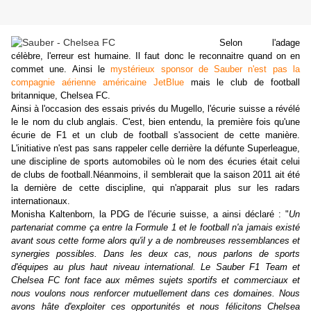
Selon l'adage
célèbre, l'erreur est humaine. Il faut donc le reconnaitre quand on en
commet une. Ainsi le
mystérieux sponsor de Sauber n'est pas la
compagnie aérienne américaine JetBlue
mais le club de football
britannique, Chelsea FC.
Ainsi à l'occasion des essais privés du Mugello, l'écurie suisse a révélé
le le nom du club anglais. C'est, bien entendu, la première fois qu'une
écurie de F1 et un club de football s'associent de cette manière.
L'initiative n'est pas sans rappeler celle derrière la défunte Superleague,
une discipline de sports automobiles où le nom des écuries était celui
de clubs de football.Néanmoins, il semblerait que la saison 2011 ait été
la dernière de cette discipline, qui n'apparait plus sur les radars
internationaux.
Monisha Kaltenborn, la PDG de l'écurie suisse, a ainsi déclaré : "
Un
partenariat comme ça entre la Formule 1 et le football n'a jamais existé
avant sous cette forme alors qu'il y a de nombreuses ressemblances et
synergies possibles. Dans les deux cas, nous parlons de sports
d'équipes au plus haut niveau international. Le Sauber F1 Team et
Chelsea FC font face aux mêmes sujets sportifs et commerciaux et
nous voulons nous renforcer mutuellement dans ces domaines. Nous
avons hâte d'exploiter ces opportunités et nous félicitons Chelsea