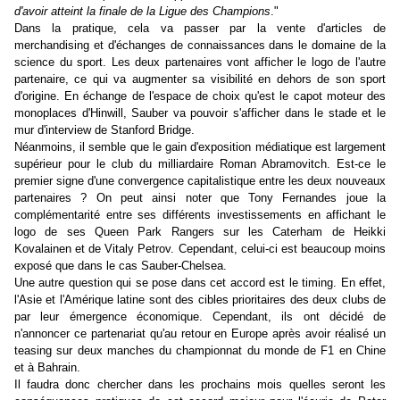
d'avoir atteint la finale de la Ligue des Champions
."
Dans la pratique, cela va passer par la vente d'articles de
merchandising et d'échanges de connaissances dans le domaine de la
science du sport. Les deux partenaires vont afficher le logo de l'autre
partenaire, ce qui va augmenter sa visibilité en dehors de son sport
d'origine. En échange de l'espace de choix qu'est le capot moteur des
monoplaces d'Hinwill, Sauber va pouvoir s'afficher dans le stade et le
mur d'interview de Stanford Bridge.
Néanmoins, il semble que le gain d'exposition médiatique est largement
supérieur pour le club du milliardaire Roman Abramovitch. Est-ce le
premier signe d'une convergence capitalistique entre les deux nouveaux
partenaires ? On peut ainsi noter que Tony Fernandes joue la
complémentarité entre ses différents investissements en affichant le
logo de ses Queen Park Rangers sur les Caterham de Heikki
Kovalainen et de Vitaly Petrov. Cependant, celui-ci est beaucoup moins
exposé que dans le cas Sauber-Chelsea.
Une autre question qui se pose dans cet accord est le timing. En effet,
l'Asie et l'Amérique latine sont des cibles prioritaires des deux clubs de
par leur émergence économique. Cependant, ils ont décidé de
n'annoncer ce partenariat qu'au retour en Europe après avoir réalisé un
teasing sur deux manches du championnat du monde de F1 en Chine
et à Bahrain.
Il faudra donc chercher dans les prochains mois quelles seront les