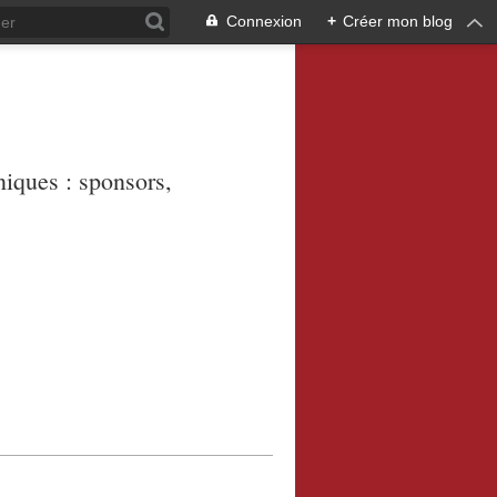
Connexion
+
Créer mon blog
niques : sponsors,