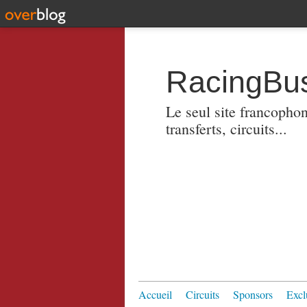
RacingBus
Le seul site francopho
transferts, circuits...
Accueil
Circuits
Sponsors
Excl