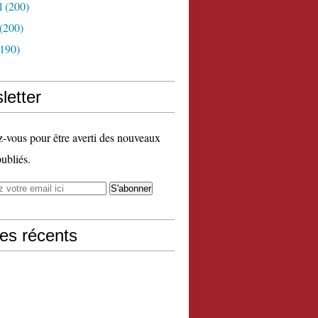
l
(200)
(200)
190)
letter
vous pour être averti des nouveaux
publiés.
les récents