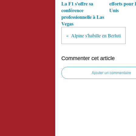
La F1 s'offre sa
efforts pour l
conférence
Unis
professionnelle à Las
Vegas
Alpine s'habille en Berluti
Commenter cet article
Ajouter un commentaire