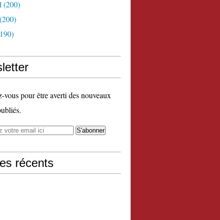
l
(200)
(200)
190)
letter
vous pour être averti des nouveaux
publiés.
les récents