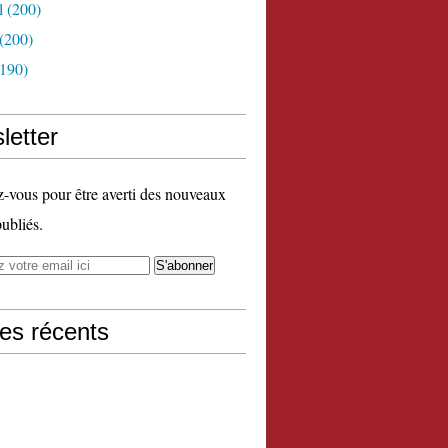
l
(200)
(200)
190)
letter
vous pour être averti des nouveaux
publiés.
les récents