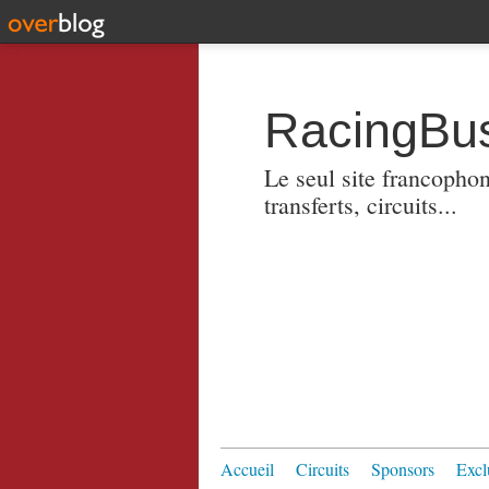
RacingBus
Le seul site francopho
transferts, circuits...
Accueil
Circuits
Sponsors
Excl