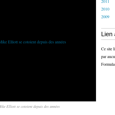
2011
2010
2009
Lien
Ce site I
par aucu
Formula
ike Elliott se cotoient depuis des années