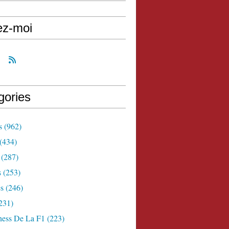
ez-moi
gories
s
(962)
(434)
(287)
s
(253)
s
(246)
231)
ness De La F1
(223)