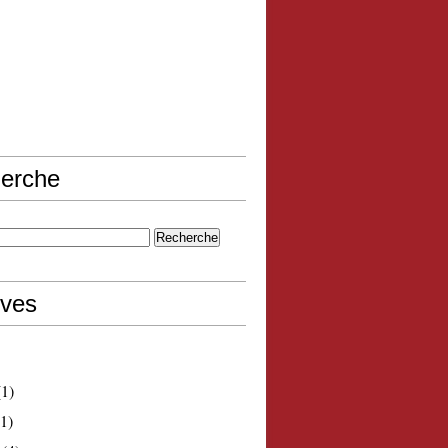
erche
ives
1)
1)