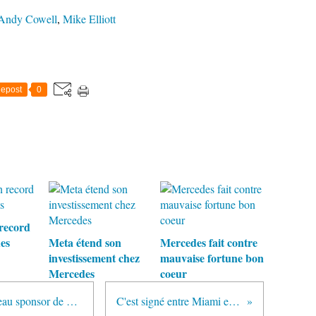
Andy Cowell
,
Mike Elliott
epost
0
 record
es
Meta étend son
Mercedes fait contre
investissement chez
mauvaise fortune bon
Mercedes
coeur
Cinq ans de contrat pour un nouveau sponsor de Mercedes
C'est signé entre Miami et la F1