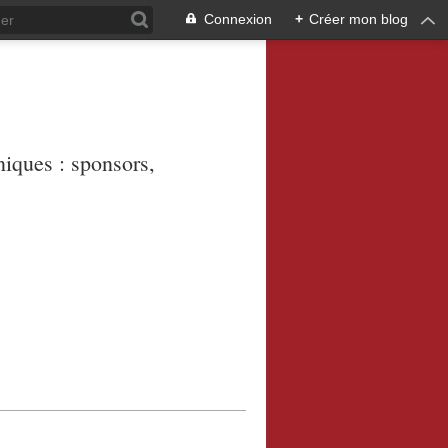
Connexion
+
Créer mon blog
niques : sponsors,