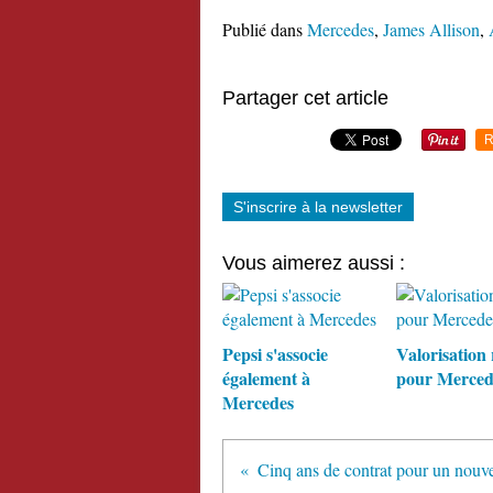
Publié dans
Mercedes
,
James Allison
,
Partager cet article
R
S'inscrire à la newsletter
Vous aimerez aussi :
Pepsi s'associe
Valorisation
également à
pour Merced
Mercedes