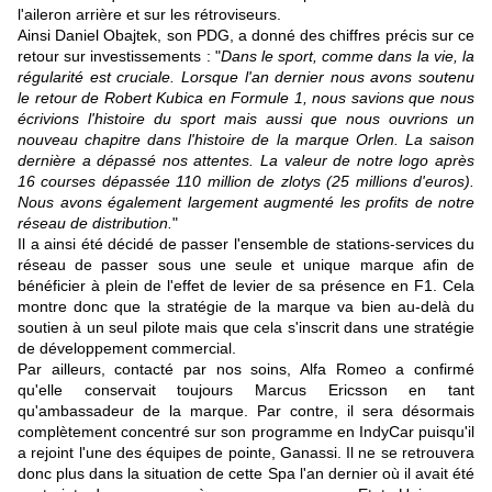
l'aileron arrière et sur les rétroviseurs.
Ainsi Daniel Obajtek, son PDG, a donné des chiffres précis sur ce
retour sur investissements : "
Dans le sport, comme dans la vie, la
régularité est cruciale. Lorsque l'an dernier nous avons soutenu
le retour de Robert Kubica en Formule 1, nous savions que nous
écrivions l'histoire du sport mais aussi que nous ouvrions un
nouveau chapitre dans l'histoire de la marque Orlen. La saison
dernière a dépassé nos attentes. La valeur de notre logo après
16 courses dépassée 110 million de zlotys (25 millions d'euros).
Nous avons également largement augmenté les profits de notre
réseau de distribution.
"
Il a ainsi été décidé de passer l'ensemble de stations-services du
réseau de passer sous une seule et unique marque afin de
bénéficier à plein de l'effet de levier de sa présence en F1. Cela
montre donc que la stratégie de la marque va bien au-delà du
soutien à un seul pilote mais que cela s'inscrit dans une stratégie
de développement commercial.
Par ailleurs, contacté par nos soins, Alfa Romeo a confirmé
qu'elle conservait toujours Marcus Ericsson en tant
qu'ambassadeur de la marque. Par contre, il sera désormais
complètement concentré sur son programme en IndyCar puisqu'il
a rejoint l'une des équipes de pointe, Ganassi. Il ne se retrouvera
donc plus dans la situation de cette Spa l'an dernier où il avait été