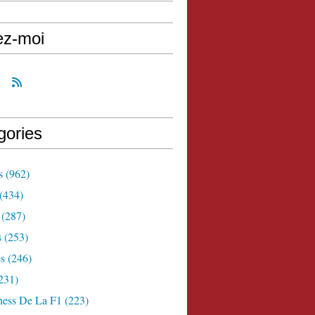
ez-moi
gories
s
(962)
(434)
(287)
s
(253)
s
(246)
231)
ness De La F1
(223)