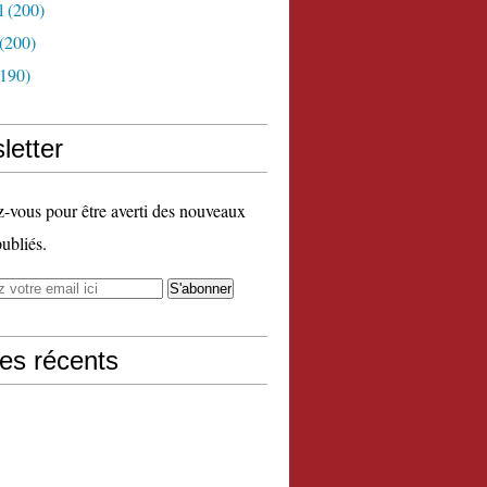
l
(200)
(200)
190)
letter
vous pour être averti des nouveaux
publiés.
les récents