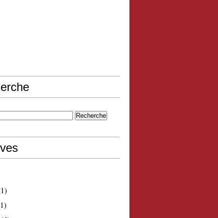
erche
ives
1)
1)