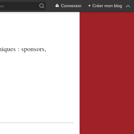
Connexion
+
Créer mon blog
niques : sponsors,