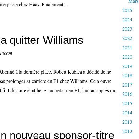
Mars
me pilote chez Haas. Finalement,...
2025
2024
2023
a quitter Williams
2022
2021
 Piccon
2020
2019
Abonné à la dernière place, Robert Kubica a décidé de ne
2018
pas prolonger sa carrière en F1 chez Williams. Cela ouvre
2017
fi. L'histoire était belle : un retour en F1, huit ans après un
2016
2015
2014
2013
2012
un nouveau sponsor-titre