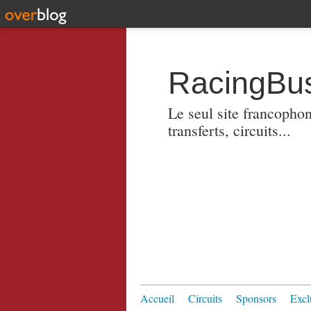
RacingBus
Le seul site francopho
transferts, circuits...
Accueil
Circuits
Sponsors
Excl