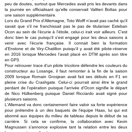
peu de doutes, surtout que Mercedes avait pris les devants dans
la journée en officialisant qu'elle conservait Valtteri Bottas pour
une saison supplémentaire.
Lors du Grand Prix d'Allemagne, Toto Wolff n'avait pas caché qu'il
savait que s'il ne franchissait pas le pas de titulariser Esteban
Ocon au sein de l'écurie à l'étoile, celui-ci irait voir ailleurs. C'est
donc bien le cas puisqu'il s'est engagé pour les deux saisons à
venir avec l'écurie française. Il connait bien la formation
d'Enstone et de Viry-Chatillon puisqu'il y avait été pilote-réserve
en 2016 lorsque Mercedes l'avait placé en DTM après son titre
en GP3.
Pour retrouver trace d'un pilote tricolore défendre les couleurs du
constructeur au Losange, il faut remonter à la fin de la saison
2009 lorsque Romain Grosjean avait fait ses débuts en F1 en
pleine crise du Crashgate. Celui-ci pourrait ainsi être le grand
perdant de l'opération puisque l'arrivée d'Ocon signifie le départ
de Nico Hülkenberg puisque Daniel Ricciardo avait signé pour
plusieurs saisons.
L'Allemand va donc certainement faire valoir sa forte expérience
pour prétendre à un des baquets de l'équipe Haas, lui qui est
abonné aux équipes du milieu de tableau depuis le début de sa
carrière. Si cela se confirme, la collaboration avec Kevin
Magnussen s'annonce explosive tant la relation entre les deux