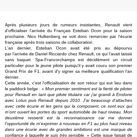
Après plusieurs jours de rumeurs insistantes, Renault vient
d'officialiser l'arrivée du Français Esteban Ocon pour la saison
prochaine. Nico Hulkenberg se voit donc remercier par l'écurie
française après trois saisons de collaboration.
L'an dernier, Esteban Ocon avait été pris au dépourvu
par l'arrivée de Daniel Ricciardo chez Renault, ce qui l'avait laissé
sans baquet. Spa-Francorchamps est décidément un circuit
particulier pour le jeune pilote puisqu'il y avait couru son premier
Grand Prix de F1, avant d'y signer sa meilleure qualification l'an
dernier.
Cette année, c'est l'officialisation de son retour qui eut lieu dans
le paddock belge : «
Mon premier sentiment est la fierté de piloter
pour Renault en tant que pilote titulaire car j'ai grandi à Enstone
avec Lotus puis Renault depuis 2010. J'ai beaucoup d'attaches
avec cette écurie et les gens qui la composent, ce sont eux qui
m'ont ouvert les portes du sport automobile de haut niveau. Mon
deuxième ressenti est la reconnaissance car me donner
l'opportunité de m'exprimer à nouveau en F1 au plus haut niveau
dans une écurie avec de grandes ambitions est une marque de
confiance à laquelle je suis très sensible.
» Cette issue faisait de