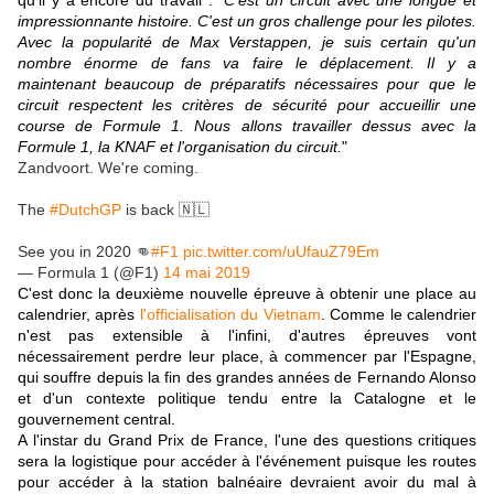
qu'il y a encore du travail : "
C'est un circuit avec une longue et
impressionnante histoire. C'est un gros challenge pour les pilotes.
Avec la popularité de Max Verstappen, je suis certain qu'un
nombre énorme de fans va faire le déplacement. Il y a
maintenant beaucoup de préparatifs nécessaires pour que le
circuit respectent les critères de sécurité pour accueillir une
course de Formule 1. Nous allons travailler dessus avec la
Formule 1, la KNAF et l'organisation du circuit.
"
Zandvoort. We're coming.
The
#DutchGP
is back 🇳🇱
See you in 2020 👊
#F1
pic.twitter.com/uUfauZ79Em
— Formula 1 (@F1)
14 mai 2019
C'est donc la deuxième nouvelle épreuve à obtenir une place au
calendrier, après
l'officialisation du Vietnam
. Comme le calendrier
n'est pas extensible à l'infini, d'autres épreuves vont
nécessairement perdre leur place, à commencer par l'Espagne,
qui souffre depuis la fin des grandes années de Fernando Alonso
et d'un contexte politique tendu entre la Catalogne et le
gouvernement central.
A l'instar du Grand Prix de France, l'une des questions critiques
sera la logistique pour accéder à l'événement puisque les routes
pour accéder à la station balnéaire devraient avoir du mal à