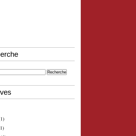
erche
ives
1)
1)