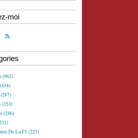
ez-moi
gories
s
(962)
(434)
(287)
s
(253)
s
(246)
231)
ness De La F1
(223)