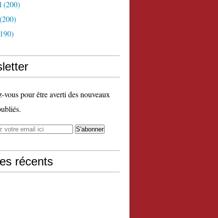
l
(200)
(200)
190)
letter
vous pour être averti des nouveaux
publiés.
les récents