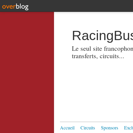
RacingBus
Le seul site francopho
transferts, circuits...
Accueil
Circuits
Sponsors
Excl