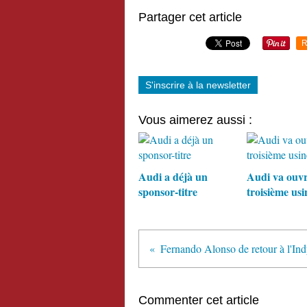
Partager cet article
R
S'inscrire à la newsletter
Vous aimerez aussi :
Audi a déjà un
Audi va ouvr
sponsor-titre
troisième usi
Commenter cet article