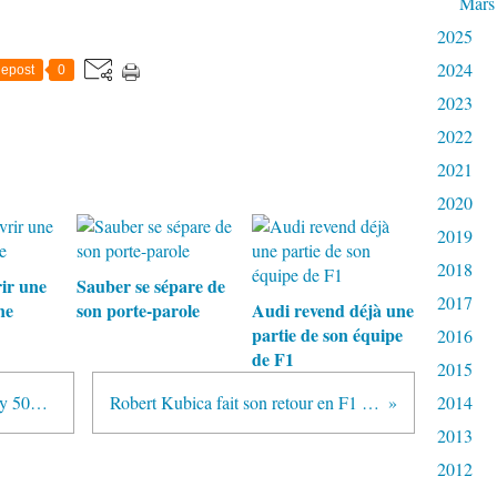
Mars
2025
2024
epost
0
2023
2022
2021
2020
2019
2018
ir une
Sauber se sépare de
2017
ne
son porte-parole
Audi revend déjà une
partie de son équipe
2016
de F1
2015
Fernando Alonso de retour à l'Indy 500 avec McLaren
Robert Kubica fait son retour en F1 avec Williams
2014
2013
2012