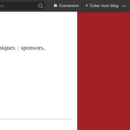
Connexion
+
Créer mon blog
niques : sponsors,