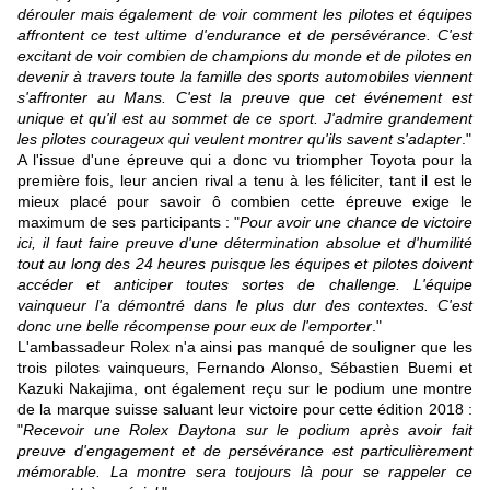
dérouler mais également de voir comment les pilotes et équipes
affrontent ce test ultime d'endurance et de persévérance. C'est
excitant de voir combien de champions du monde et de pilotes en
devenir à travers toute la famille des sports automobiles viennent
s'affronter au Mans. C'est la preuve que cet événement est
unique et qu'il est au sommet de ce sport. J'admire grandement
les pilotes courageux qui veulent montrer qu'ils savent s'adapter
."
A l'issue d'une épreuve qui a donc vu triompher Toyota pour la
première fois, leur ancien rival a tenu à les féliciter, tant il est le
mieux placé pour savoir ô combien cette épreuve exige le
maximum de ses participants : "
Pour avoir une chance de victoire
ici, il faut faire preuve d'une détermination absolue et d'humilité
tout au long des 24 heures puisque les équipes et pilotes doivent
accéder et anticiper toutes sortes de challenge. L'équipe
vainqueur l'a démontré dans le plus dur des contextes. C'est
donc une belle récompense pour eux de l'emporter
."
L'ambassadeur Rolex n'a ainsi pas manqué de souligner que les
trois pilotes vainqueurs, Fernando Alonso, Sébastien Buemi et
Kazuki Nakajima, ont également reçu sur le podium une montre
de la marque suisse saluant leur victoire pour cette édition 2018 :
"
Recevoir une Rolex Daytona sur le podium après avoir fait
preuve d'engagement et de persévérance est particulièrement
mémorable. La montre sera toujours là pour se rappeler ce