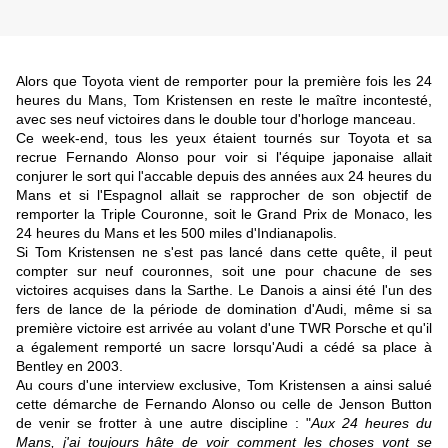
Alors que Toyota vient de remporter pour la première fois les 24
heures du Mans, Tom Kristensen en reste le maître incontesté,
avec ses neuf victoires dans le double tour d'horloge manceau.
Ce week-end, tous les yeux étaient tournés sur Toyota et sa
recrue Fernando Alonso pour voir si l'équipe japonaise allait
conjurer le sort qui l'accable depuis des années aux 24 heures du
Mans et si l'Espagnol allait se rapprocher de son objectif de
remporter la Triple Couronne, soit le Grand Prix de Monaco, les
24 heures du Mans et les 500 miles d'Indianapolis.
Si Tom Kristensen ne s'est pas lancé dans cette quête, il peut
compter sur neuf couronnes, soit une pour chacune de ses
victoires acquises dans la Sarthe. Le Danois a ainsi été l'un des
fers de lance de la période de domination d'Audi, même si sa
première victoire est arrivée au volant d'une TWR Porsche et qu'il
a également remporté un sacre lorsqu'Audi a cédé sa place à
Bentley en 2003.
Au cours d'une interview exclusive, Tom Kristensen a ainsi salué
cette démarche de Fernando Alonso ou celle de Jenson Button
de venir se frotter à une autre discipline : "
Aux 24 heures du
Mans, j'ai toujours hâte de voir comment les choses vont se